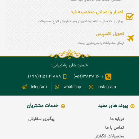
اعتبار و اصالتی منحصربه فرد
بیش از 70 سال سابقه درخشان در زمینه فروش انواع محصولات
تحویل اکسپرس
ارسال سفارشات با سریعترین پست
شماره های پشتیبانی:
9151119888(98+)
38389601(051)
telegram
whatsapp
instagram
پیوند های مفید
خدمات مشتریان
درباره ما
پیگیری سفارش
تماس با ما
محصولات انگشتر