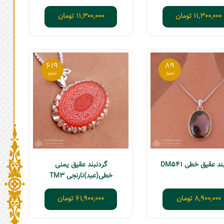
11,300,000
تومان
11,300,000
تومان
619
89
د عقیق خطی DM541
گردنبند عقیق یمنی
خطی(عبد)نارنجی TM3
8,900,000
تومان
61,900,000
تومان