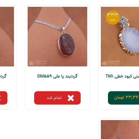
333
نی کبود خطی TM1
گردنبند یا علی DM559
گردنب
33,340
تومان
تمام شد