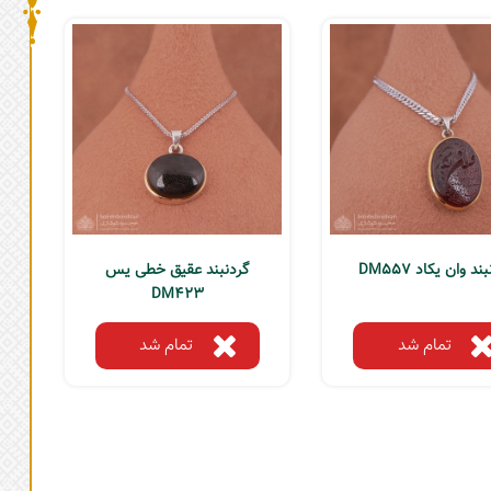
ند وان یکاد DM557
گردنبند عقیق خطی یس
DM423
تمام شد
تمام شد