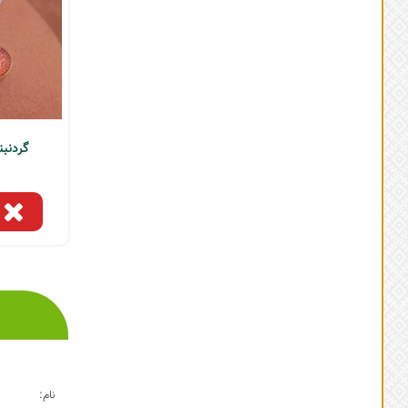
گردنبند 
نام: