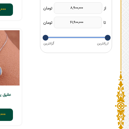
,000
عقیق یم
,000