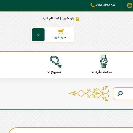
09151119888
وارد شوید | ثبت نام کنید
0
ساعت نقره
تسبیح