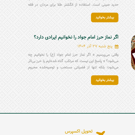
حدید صینی است. استفاده از انگشتر طلا برای مردان در فقه
شیعه جایز نیست و باید از آن پرهیز شود. هنگام انتخاب انگشتر
بیشتر بخوانید
مردانه مذهبی، علاوه بر زیبایی، باید به اصالت نگین، جنس رکاب،
ذکر روی انگشتر، آداب استفاده و نظر مرجع تقلید توجه کرد.
اگر نماز حرز امام جواد را نخوانیم ایرادی دارد؟
پنج شنبه 27 آذر 1404
وقتی می‌پرسیم « اگر نماز حرز امام جواد (ع) را نخوانیم چه
می‌شود؟ » پاسخ این نیست که مرتکب گناه شده‌ایم یا حرز بی‌اثر
می‌شود؛ بلکه تنها از فضیلتی مستحب و توصیه‌شده محروم
شده‌ایم. نماز حرز، شیوهٔ محترمانه بستن آن و همراه‌داشتن حرز
بیشتر بخوانید
بر بازو یا در قالب انگشتر حرز امام جواد (ع)، ابزارهایی هستند
برای تقویت توجه درونی؛ یادآورهایی که کمک می‌کنند ذهن و دل
انسان در مسیر درست باقی بماند و جایگزین ایمان و عمل
محسوب نمی‌شوند.
تحویل اکسپرس