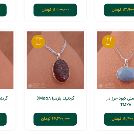
13,900
تومان
11,300,000
تومان
143
124
نی کبود حرز دار
گردنبند یازهرا DM558
گردنبن
TM25
12,400
تومان
14,300,000
تومان