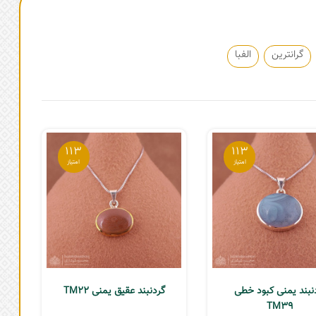
گرانترین
الفبا
113
113
نبند یمنی کبود خطی
گردنبند عقیق یمنی TM22
TM39