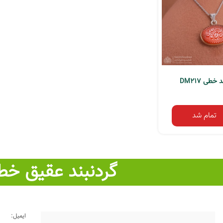
خطی DM217
تمام شد
گردنبند عقیق خطی
ایمیل: