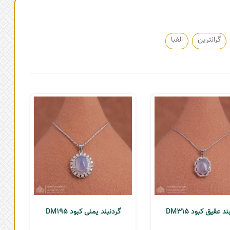
گرانترین
الفبا
د عقیق کبود DM315
گردنبند یمنی کبود DM195