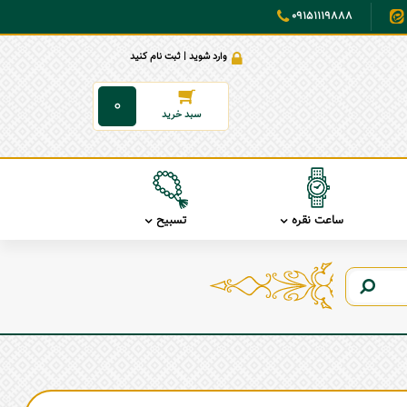
09151119888
وارد شوید | ثبت نام کنید
0
ساعت نقره
تسبیح