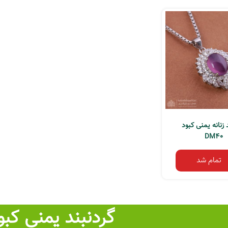
 زنانه یمنی کبود
DM40
تمام شد
گردنبند یمنی کبود