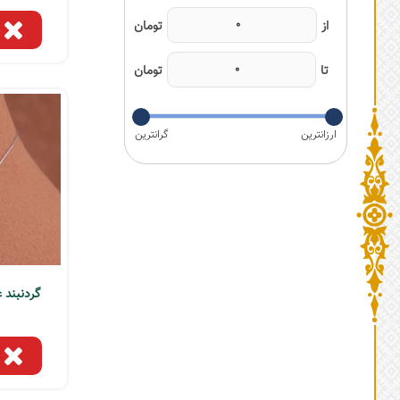
گردنبند عق