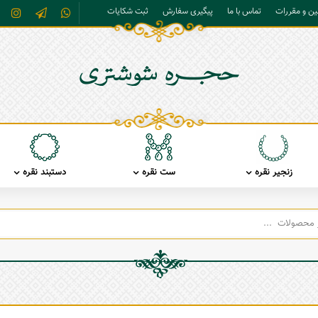
نین و مقررات
تماس با ما
پیگیری سفارش
ثبت شکایات
زنجیر نقره
ست نقره
دستبند نقره