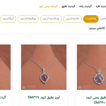
دنبند نقره
گردنبند زنانه
گردنبند عقیق
گردنبند یمنی کبود
وضعیت
جدیدترین
پربازدیدترین
پرفروشترین
ارزانترین
کالاهای موجود
عقیق یمنی کبود
آویز عقیق کبود DM327
گردنبن
DM340