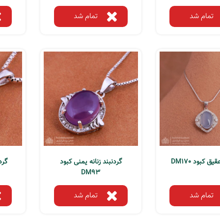
تمام شد
تمام شد
یق کبود DM170
گردنبند زنانه یمنی کبود
گرد
DM93
تمام شد
تمام شد