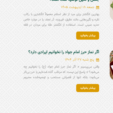
جمعه 18 اردیبهشت 1405
بهترین انگشتر برای مرد از نظر اسلام معمولاً انگشتری با رکاب
نقره و نگین‌هایی مانند عقیق، فیروزه، دُر نجف یا در موارد خاص
حدید صینی است. استفاده از انگشتر طلا برای مردان در فقه
شیعه جایز نیست و باید از آن پرهیز شود. هنگام انتخاب انگشتر
بیشتر بخوانید
مردانه مذهبی، علاوه بر زیبایی، باید به اصالت نگین، جنس رکاب،
ذکر روی انگشتر، آداب استفاده و نظر مرجع تقلید توجه کرد.
اگر نماز حرز امام جواد را نخوانیم ایرادی دارد؟
پنج شنبه 27 آذر 1404
وقتی می‌پرسیم « اگر نماز حرز امام جواد (ع) را نخوانیم چه
می‌شود؟ » پاسخ این نیست که مرتکب گناه شده‌ایم یا حرز بی‌اثر
می‌شود؛ بلکه تنها از فضیلتی مستحب و توصیه‌شده محروم
شده‌ایم. نماز حرز، شیوهٔ محترمانه بستن آن و همراه‌داشتن حرز
بیشتر بخوانید
بر بازو یا در قالب انگشتر حرز امام جواد (ع)، ابزارهایی هستند
برای تقویت توجه درونی؛ یادآورهایی که کمک می‌کنند ذهن و دل
انسان در مسیر درست باقی بماند و جایگزین ایمان و عمل
محسوب نمی‌شوند.