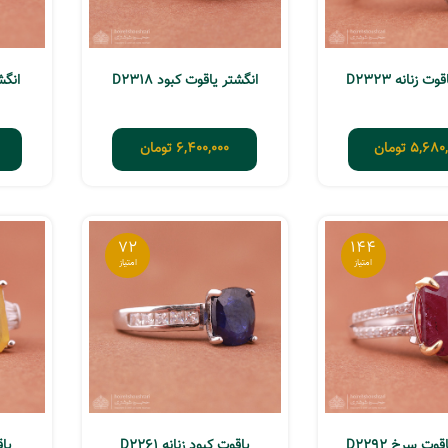
ت زنانه D2323
انگشتر یاقوت کبود D2318
انگشت
5,680,
تومان
6,400,000
تومان
72
144
وت سرخ D2292
یاقوت کبود زنانه D2261
یاق