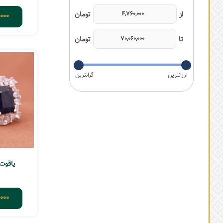
000
یاقوت
000