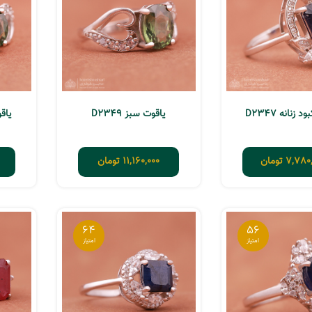
 زنانه D2347
یاقوت سبز D2349
یاقو
7,780,
تومان
11,160,000
تومان
64
56