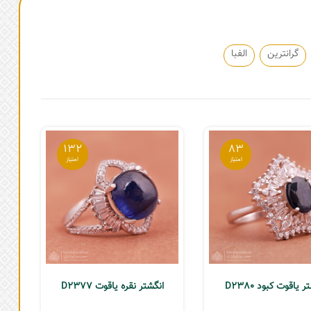
گرانترین
الفبا
132
83
ر یاقوت کبود D2380
انگشتر نقره یاقوت D2377