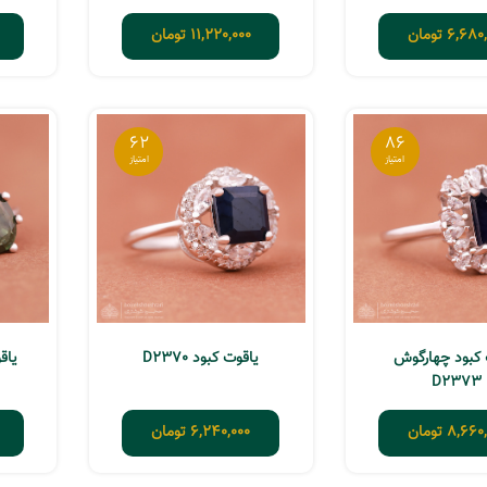
6,680,
تومان
11,220,000
تومان
62
86
 کبود چهارگوش
یاقوت کبود D2370
یاقو
D2373
8,660,
تومان
6,240,000
تومان