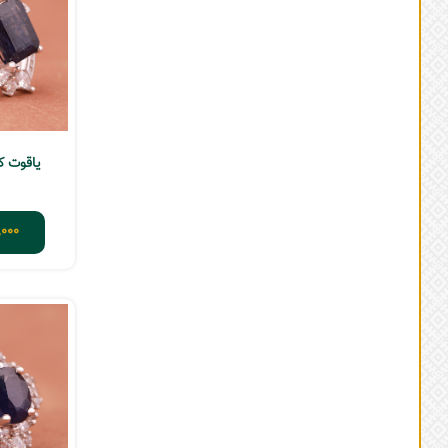
یاقوت کبود
000