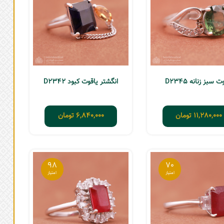
ت سبز زنانه D2345
انگشتر یاقوت کبود D2342
11,280,000
تومان
6,840,000
تومان
98
70