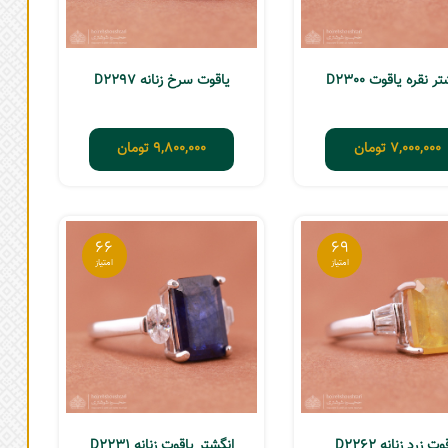
ر نقره یاقوت D2300
یاقوت سرخ زنانه D2297
7,000,000
تومان
9,800,000
تومان
66
69
وت زرد زنانه D2262
انگشتر یاقوت زنانه D2231