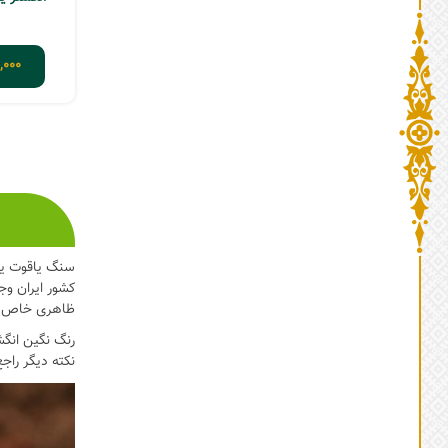
,000
3
2
1
سنگ یاقوت یکی
کشور ایران وجو
ظاهری خاص و ج
رنگ نگین انگش
نکته دیگر راج