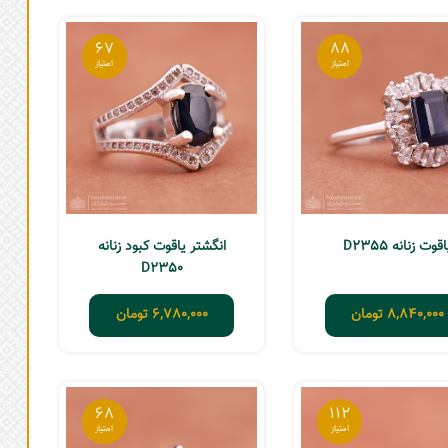
67
88
اقوت زنانه D2355
انگشتر یاقوت کبود زنانه
D2350
8,840,000
تومان
6,780,000
تومان
68
112