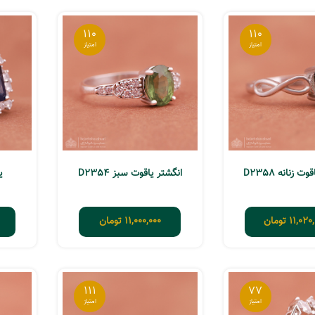
110
110
ت زنانه D2358
انگشتر یاقوت سبز D2354
ی
11,020
تومان
11,000,000
تومان
111
77