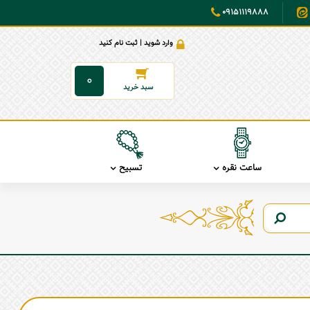
09151119888
وارد شوید | ثبت نام کنید
0
ساعت نقره
تسبیح