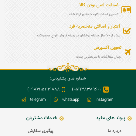
ضمانت اصل بودن کالا
تضمین اصالت کلیه کالاهای ارائه شده
اعتبار و اصالتی منحصربه فرد
بیش از 70 سال سابقه درخشان در زمینه فروش انواع محصولات
تحویل اکسپرس
ارسال سفارشات با سریعترین پست
شماره های پشتیبانی:
9151119888(98+)
38389601(051)
telegram
whatsapp
instagram
پیوند های مفید
خدمات مشتریان
درباره ما
پیگیری سفارش