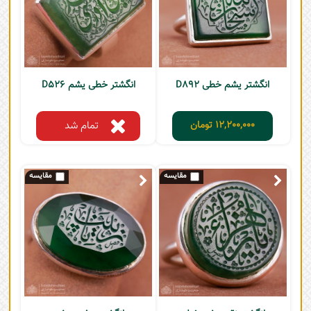
انگشتر یشم خطی D892
انگشتر خطی یشم D526
12,200,000
تومان
تمام شد