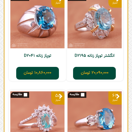
انگشتر توپاز زنانه D2195
توپاز زنانه D2041
20,090,000
تومان
10,860,000
تومان
55
62