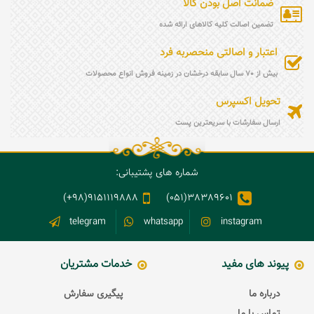
ضمانت اصل بودن کالا
تضمین اصالت کلیه کالاهای ارائه شده
اعتبار و اصالتی منحصربه فرد
بیش از 70 سال سابقه درخشان در زمینه فروش انواع محصولات
تحویل اکسپرس
ارسال سفارشات با سریعترین پست
شماره های پشتیبانی:
9151119888(98+)
38389601(051)
telegram
whatsapp
instagram
پیوند های مفید
خدمات مشتریان
درباره ما
پیگیری سفارش