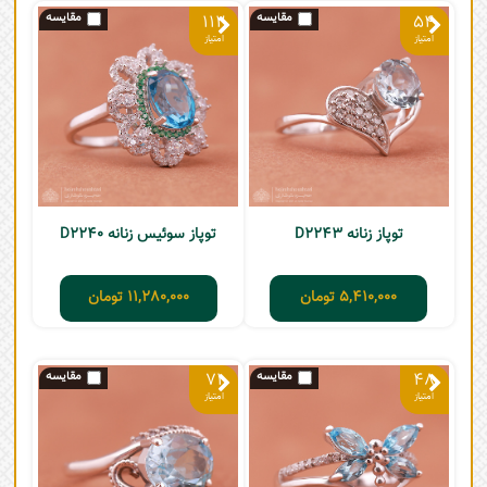
112
54
توپاز زنانه D2243
توپاز سوئیس زنانه D2240
5,410,000
تومان
11,280,000
تومان
71
48