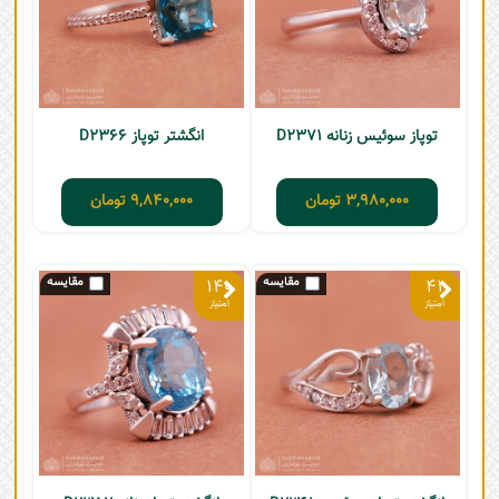
توپاز سوئیس زنانه D2371
انگشتر توپاز D2366
3,980,000
تومان
9,840,000
تومان
140
41