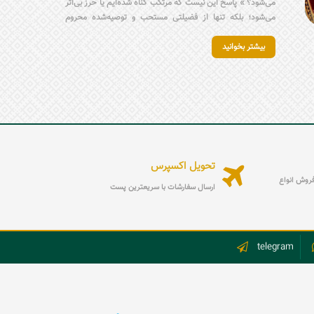
می‌شود؟ » پاسخ این نیست که مرتکب گناه شده‌ایم یا حرز بی‌اثر
می‌شود؛ بلکه تنها از فضیلتی مستحب و توصیه‌شده محروم
شده‌ایم. نماز حرز، شیوهٔ محترمانه بستن آن و همراه‌داشتن حرز
بیشتر بخوانید
بر بازو یا در قالب انگشتر حرز امام جواد (ع)، ابزارهایی هستند
برای تقویت توجه درونی؛ یادآورهایی که کمک می‌کنند ذهن و دل
انسان در مسیر درست باقی بماند و جایگزین ایمان و عمل
محسوب نمی‌شوند.
تحویل اکسپرس
ه فروش انواع
ارسال سفارشات با سریعترین پست
telegram