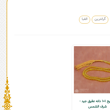
گرانترین
الفبا
تسبیح 101 دانه عقیق جید -
شرف الشمس