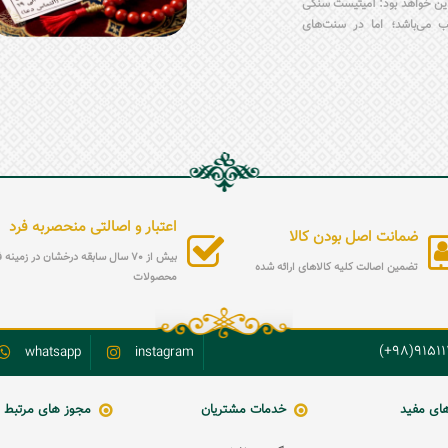
 این خواهد بود: آمیتیست سنگی
 می‌باشد؛ اما در سنت‌های
گ متولدین زمستان، به‌ویژه
د. در این مطلب، متنی کامل،
 قرار دارد که ضمن معرفی
 تولد را با انگشتر آمیتیست،
د نقره آمیتیست به‌صورت دقیق
اعتبار و اصالتی منحصربه فرد
ضمانت اصل بودن کالا
بیش از 70 سال سابقه درخشان در زمین
تضمین اصالت کلیه کالاهای ارائه شده
محصولات
9151119
whatsapp
instagram
های مفید
خدمات مشتریان
مجوز های مرتبط