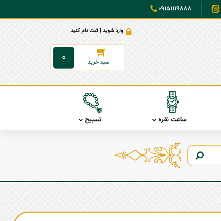
09151119888
وارد شوید | ثبت نام کنید
0
ساعت نقره
تسبیح