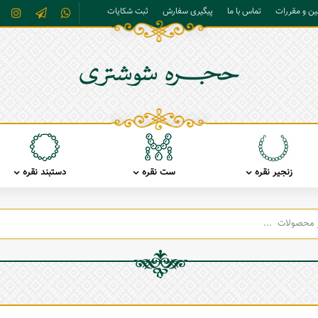
نین و مقررات
تماس با ما
پیگیری سفارش
ثبت شکایات
زنجیر نقره
ست نقره
دستبند نقره