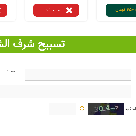
450,0
تومان
تمام شد
تسبیح شرف ا
ایمیل:
رد کنید