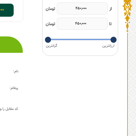
00
نام:
پیغام:
کد مقابل را وا