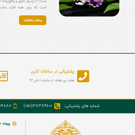
است؟ » پاسخ دقیق و واقع‌بینانه
است که برای همه افراد مناسب
سنگ‌شناسی، بیشتر به‌عنوان سن
بیشتر بخوانید
متولدین ماه بهمن شناخته می‌شو
جذاب و کاربردی پیش روی شما
سنگ‌های مناسب، ارتباط ماه‌های
انگشتر آمیتیست زنانه و گردنبن
بررسی می‌کند.
پشتیبانی در ساعات کاری
هفت روز هفته، از ساعت 8 الی 22
شماره های پشتیبانی:
38389601(051)
888(98+)
پیوند 