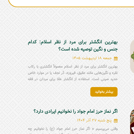
بهترین انگشتر برای مرد از نظر اسلام: کدام
جنس و نگین توصیه شده است؟
جمعه 18 اردیبهشت 1405
بهترین انگشتر برای مرد از نظر اسلام معمولاً انگشتری با رکاب
نقره و نگین‌هایی مانند عقیق، فیروزه، دُر نجف یا در موارد خاص
حدید صینی است. استفاده از انگشتر طلا برای مردان در فقه
شیعه جایز نیست و باید از آن پرهیز شود. هنگام انتخاب انگشتر
بیشتر بخوانید
مردانه مذهبی، علاوه بر زیبایی، باید به اصالت نگین، جنس رکاب،
ذکر روی انگشتر، آداب استفاده و نظر مرجع تقلید توجه کرد.
اگر نماز حرز امام جواد را نخوانیم ایرادی دارد؟
پنج شنبه 27 آذر 1404
وقتی می‌پرسیم « اگر نماز حرز امام جواد (ع) را نخوانیم چه