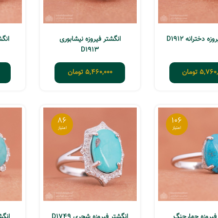
ه دخترانه D1912
انگشتر فیروزه نیشابوری
انگشت
D1913
5,760,
تومان
5,460,000
تومان
86
106
 فیروزه چهارچنگ
انگشتر فیروزه شجری D1749
انگشت