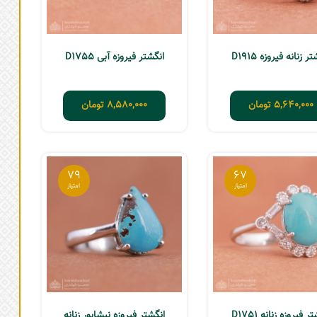
ر زنانه فیروزه D1915
انگشتر فیروزه آبی D1755
5,640,000
تومان
8,580,000
تومان
79
67
ر فیروزه زنانه D1751
انگشتر فیروزه نیشابور زنانه