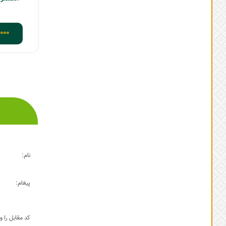
,000
3
2
1
نام:
پیغام:
کد مقابل را وا