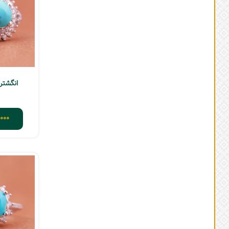
انگشتر 
000