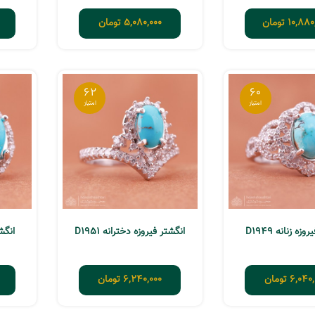
10,880
تومان
5,080,000
تومان
62
60
زه زنانه D1949
انگشتر فیروزه دخترانه D1951
انگشت
6,040,
تومان
6,240,000
تومان