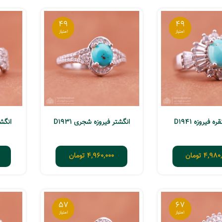
49
49
ه فیروزه D1941
انگشتر فیروزه شجری D1931
انگشت
4,980,
تومان
4,960,000
تومان
57
67