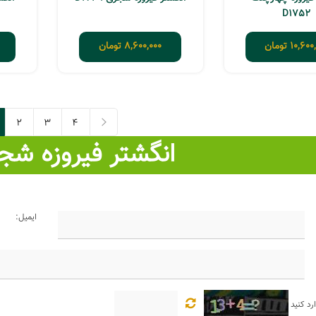
D1752
10,600
تومان
8,600,000
تومان
2
3
4
انگشتر فیروزه شجر
4
ایمیل:
رد کنید