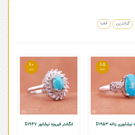
گرانترین
الفبا
60
85
نیشابوری زنانه D1953
انگشتر فیروزه نیشابور D1947