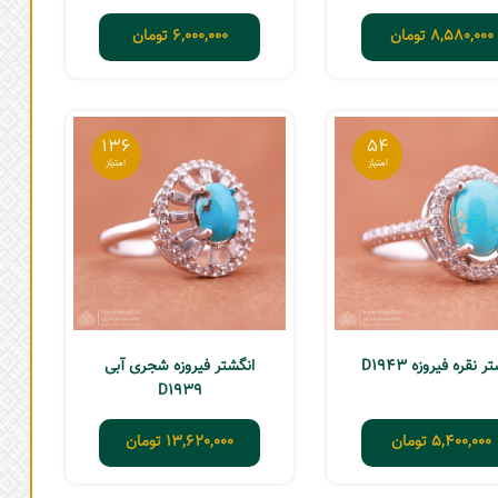
8,580,000
تومان
6,000,000
تومان
136
54
ر نقره فیروزه D1943
انگشتر فیروزه شجری آبی
D1939
5,400,000
تومان
13,620,000
تومان