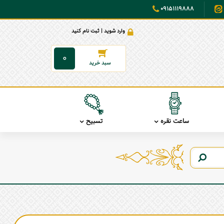
09151119888
وارد شوید | ثبت نام کنید
0
ساعت نقره
تسبیح