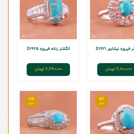
فیروزه نیشابور D1921
انگشتر زنانه فیروزه D1925
4,800,000
تومان
6,360,000
تومان
85
56