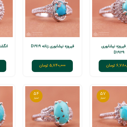
فیروزه نیشابوری
فیروزه نیشابوری زنانه D1919
انگشتر 
D1929
6,780,
تومان
5,740,000
تومان
54
57