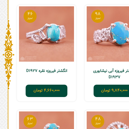
46
98
ر فیروزه آبی نیشابوری
انگشتر فیروزه نقره D1927
D1937
9,840,000
تومان
4,660,000
تومان
63
48