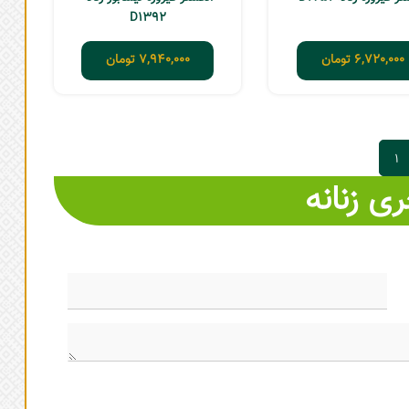
D1392
6,720,000
تومان
7,940,000
تومان
1
ی زنانه