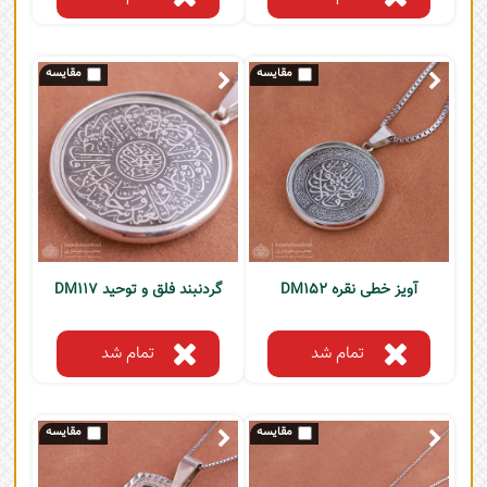
آویز خطی نقره DM152
گردنبند فلق و توحید DM117
تمام شد
تمام شد