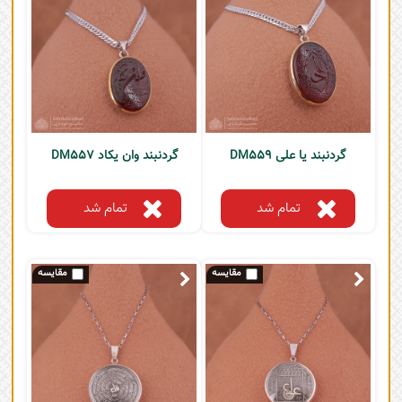
گردنبند یا علی DM559
گردنبند وان یکاد DM557
تمام شد
تمام شد