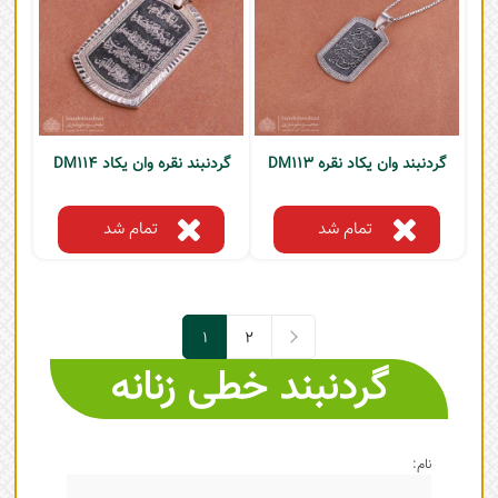
گردنبند وان یکاد نقره DM113
گردنبند نقره وان یکاد DM114
تمام شد
تمام شد
1
2
گردنبند خطی زنانه
2
1
نام: