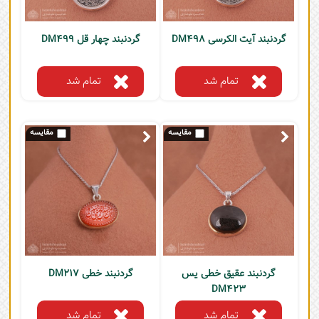
گردنبند آیت الکرسی DM498
گردنبند چهار قل DM499
تمام شد
تمام شد
گردنبند عقیق خطی یس
گردنبند خطی DM217
DM423
تمام شد
تمام شد