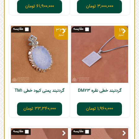
3,000,000
تومان
61,900,000
تومان
333
19
گردنبند خطی نقره DM23
گردنبند یمنی کبود خطی TM1
1,960,000
تومان
33,340,000
تومان