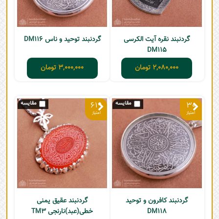
گردنبند نقره آیت الکرسی
گردنبند توحید و ناس DM116
DM115
2,080,000
تومان
3,000,000
تومان
619
30
گردنبند کافرون و توحید
گردنبند عقیق یمنی
DM118
خطی(عبد)نارنجی TM3