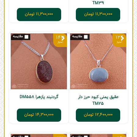
TM39
11,300,000
تومان
11,300,000
تومان
143
124
عقیق یمنی کبود حرز دار
گردنبند یازهرا DM558
TM25
12,400,000
تومان
14,300,000
تومان