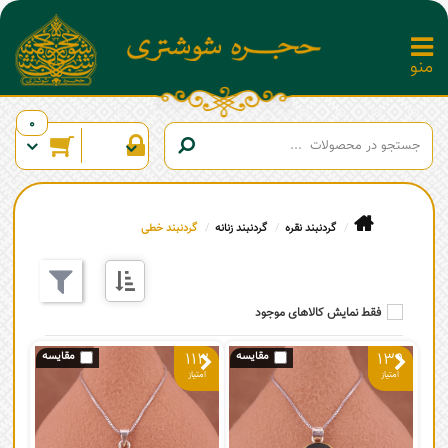
0
گردنبند نقره
گردنبند زنانه
گردنبند خطی
فقط نمایش کالاهای موجود
113
139