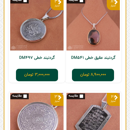
30
89
گردنبند عقیق خطی DM541
گردنبند خطی DM497
8,900,000
تومان
3,000,000
تومان
30
20