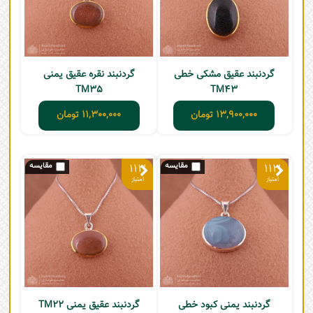
گردنبند عقیق مشکی خطی
گردنبند نقره عقیق یمنی
TM35
TM43
13,900,000
تومان
11,300,000
تومان
113
113
گردنبند یمنی کبود خطی
گردنبند عقیق یمنی TM22