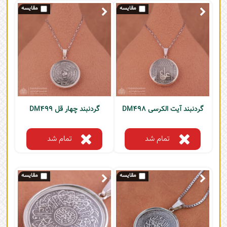
گردنبند آیت الکرسی DM498
گردنبند چهار قل DM499
تمام شد
تمام شد