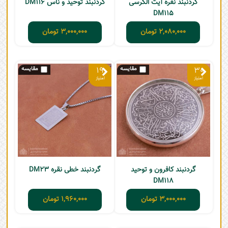
گردنبند نقره آیت الکرسی
گردنبند توحید و ناس DM116
DM115
2,080,000
تومان
3,000,000
تومان
19
30
گردنبند کافرون و توحید
گردنبند خطی نقره DM23
DM118
3,000,000
تومان
1,960,000
تومان