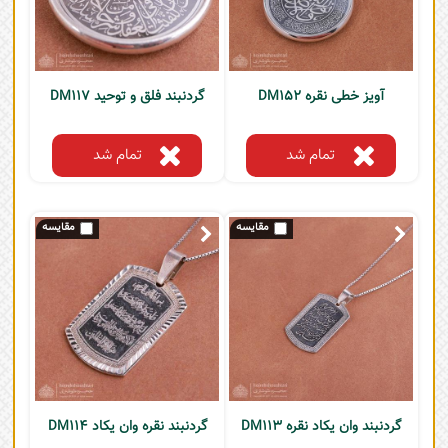
آویز خطی نقره DM152
گردنبند فلق و توحید DM117
تمام شد
تمام شد
گردنبند وان یکاد نقره DM113
گردنبند نقره وان یکاد DM114