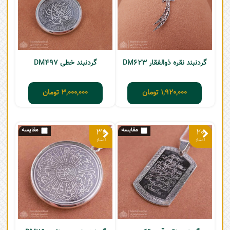
گردنبند نقره ذوالفقار DM623
گردنبند خطی DM497
1,920,000
تومان
3,000,000
تومان
30
20