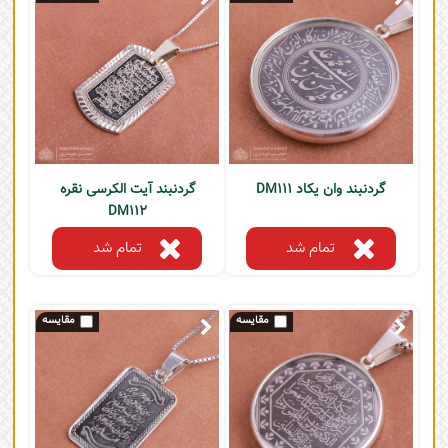
گردنبند وان یکاد DM111
گردنبند آیت الکرسی نقره
DM112
تمام شد
تمام شد