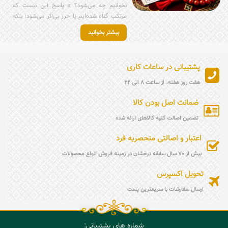
نخوانیم چه می‌شود؟ » پاسخ این نیست که
می‌کند.
مرتکب گناه شده‌ایم یا حرز بی‌اثر می‌شود؛ بلکه
تنها از فضیلتی مستحب و توصیه‌شده محروم
بیشتر بخوانید
شده‌ایم. نماز حرز، شیوهٔ محترمانه بستن آن و
همراه‌داشتن حرز بر بازو یا در قالب انگشتر حرز
امام جواد (ع)، ابزارهایی هستند برای تقویت
پشتیبانی در ساعات کاری
توجه درونی؛ یادآورهایی که کمک می‌کنند ذهن
و دل انسان در مسیر درست باقی بماند و
هفت روز هفته، از ساعت 8 الی 22
جایگزین ایمان و عمل محسوب نمی‌شوند.
ضمانت اصل بودن کالا
تضمین اصالت کلیه کالاهای ارائه شده
اعتبار و اصالتی منحصربه فرد
بیش از 70 سال سابقه درخشان در زمینه فروش انواع محصولات
تحویل اکسپرس
ارسال سفارشات با سریعترین پست
شماره های پشتیبانی: