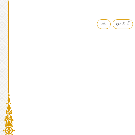
گرانترین
الفبا