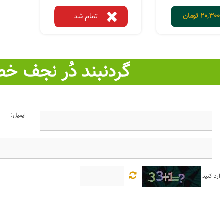
20,300
تومان
تمام شد
گردنبند دُر نجف خط
ایمیل:
رد کنید