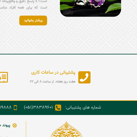
است؟ » پاسخ دقیق و واقع‌بینانه
است که برای همه افراد مناسب
سنگ‌شناسی، بیشتر به‌عنوان سن
بیشتر بخوانید
متولدین ماه بهمن شناخته می‌شو
جذاب و کاربردی پیش روی شما
سنگ‌های مناسب، ارتباط ماه‌های
انگشتر آمیتیست زنانه و گردنبن
بررسی می‌کند.
پشتیبانی در ساعات کاری
هفت روز هفته، از ساعت 8 الی 22
شماره های پشتیبانی:
38389601(051)
888(98+)
پیوند 