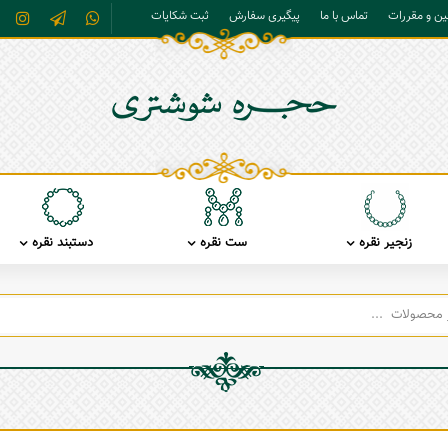
نین و مقررات
تماس با ما
پیگیری سفارش
ثبت شکایات
زنجیر نقره
ست نقره
دستبند نقره