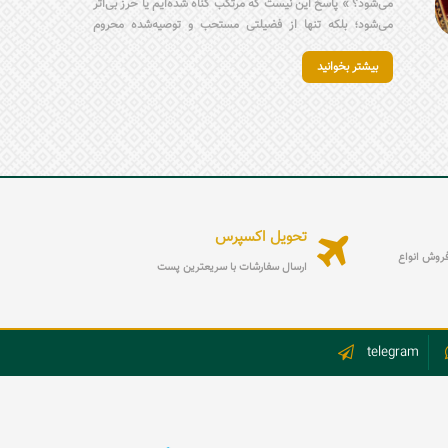
می‌شود؟ » پاسخ این نیست که مرتکب گناه شده‌ایم یا حرز بی‌اثر
می‌شود؛ بلکه تنها از فضیلتی مستحب و توصیه‌شده محروم
شده‌ایم. نماز حرز، شیوهٔ محترمانه بستن آن و همراه‌داشتن حرز
بیشتر بخوانید
بر بازو یا در قالب انگشتر حرز امام جواد (ع)، ابزارهایی هستند
برای تقویت توجه درونی؛ یادآورهایی که کمک می‌کنند ذهن و دل
انسان در مسیر درست باقی بماند و جایگزین ایمان و عمل
محسوب نمی‌شوند.
تحویل اکسپرس
ه فروش انواع
ارسال سفارشات با سریعترین پست
telegram