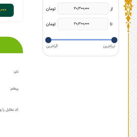
,000
نام:
پیغام:
کد مقابل را وا