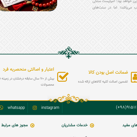
 این خواهد بود: آمیتیست سنگی
 می‌باشد؛ اما در سنت‌های
گ متولدین زمستان، به‌ویژه
د. در این مطلب، متنی کامل،
 قرار دارد که ضمن معرفی
 تولد را با انگشتر آمیتیست،
د نقره آمیتیست به‌صورت دقیق
اعتبار و اصالتی منحصربه فرد
ضمانت اصل بودن کالا
بیش از 70 سال سابقه درخشان در زمین
تضمین اصالت کلیه کالاهای ارائه شده
محصولات
9151119
whatsapp
instagram
های مفید
خدمات مشتریان
مجوز های مرتبط