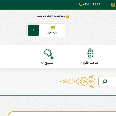
09151119888
وارد شوید | ثبت نام کنید
0
ساعت نقره
تسبیح