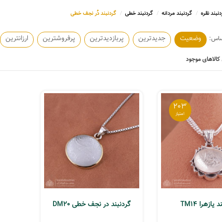
دنبند نقره
گردنبند مردانه
گردنبند خطی
گردنبند دُر نجف خطی
وضعیت
جدیدترین
پربازدیدترین
پرفروشترین
ارزانترین
کالاهای موجود
203
 یازهرا TM14
گردنبند در نجف خطی DM20