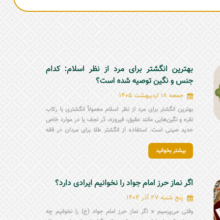
بهترین انگشتر برای مرد از نظر اسلام: کدام
جنس و نگین توصیه شده است؟
جمعه 18 اردیبهشت 1405
بهترین انگشتر برای مرد از نظر اسلام معمولاً انگشتری با رکاب
نقره و نگین‌هایی مانند عقیق، فیروزه، دُر نجف یا در موارد خاص
حدید صینی است. استفاده از انگشتر طلا برای مردان در فقه
شیعه جایز نیست و باید از آن پرهیز شود. هنگام انتخاب انگشتر
بیشتر بخوانید
مردانه مذهبی، علاوه بر زیبایی، باید به اصالت نگین، جنس رکاب،
ذکر روی انگشتر، آداب استفاده و نظر مرجع تقلید توجه کرد.
اگر نماز حرز امام جواد را نخوانیم ایرادی دارد؟
پنج شنبه 27 آذر 1404
وقتی می‌پرسیم « اگر نماز حرز امام جواد (ع) را نخوانیم چه