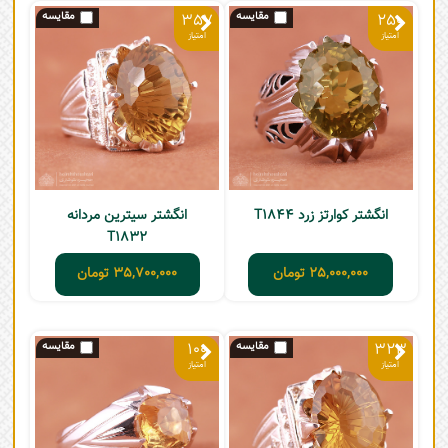
357
250
انگشتر کوارتز زرد T1844
انگشتر سیترین مردانه
T1832
25,000,000
تومان
35,700,000
تومان
100
323