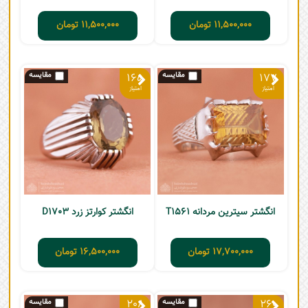
11,500,000
تومان
11,500,000
تومان
165
177
انگشتر سیترین مردانه T1561
انگشتر کوارتز زرد D1703
17,700,000
تومان
16,500,000
تومان
208
260