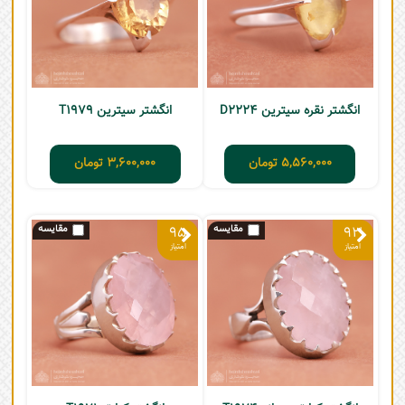
انگشتر نقره سیترین D2224
انگشتر سیترین T1979
5,560,000
تومان
3,600,000
تومان
95
93