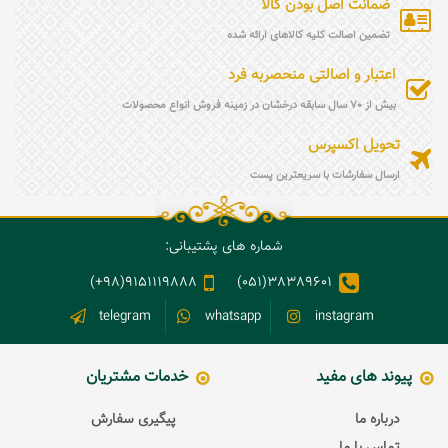
ضمانت اصل بودن کالا
تضمین اصالت کلیه کالاهای ارائه شده
اعتبار و اصالتی منحصربه فرد
بیش از 70 سال سابقه درخشان در زمینه فروش انواع محصولات
تحویل اکسپرس
ارسال سفارشات با سریعترین پست
شماره های پشتیبانی:
9151119888(98+)
38389601(051)
telegram
whatsapp
instagram
پیوند های مفید
خدمات مشتریان
درباره ما
پیگیری سفارش