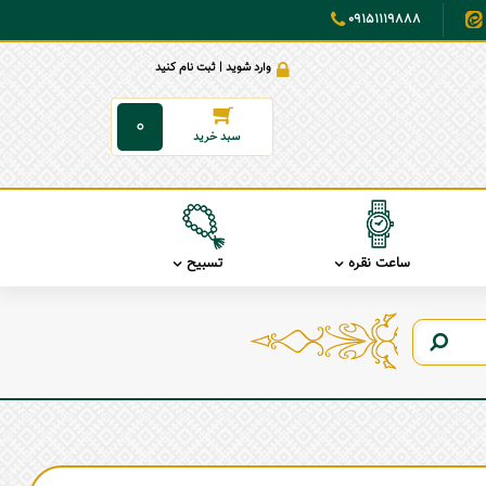
09151119888
وارد شوید | ثبت نام کنید
0
ساعت نقره
تسبیح