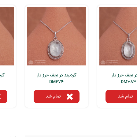
در نجف حرز دار
گردنبند در نجف حرز دار
گرد
DM274
DM383
تمام شد
تمام شد