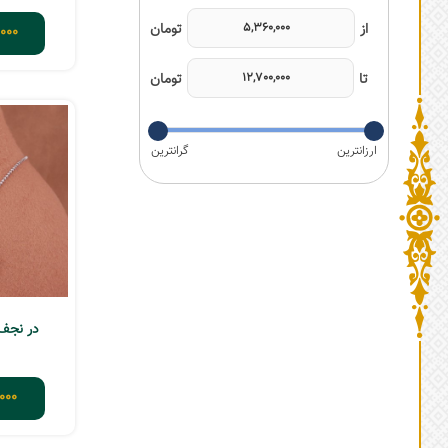
000
در نجف حر
000