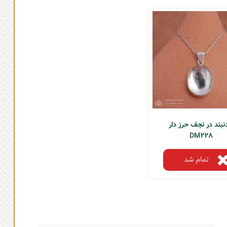
نبند در نجف حرز دار
DM228
تمام شد