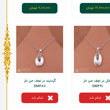
12,700,000
تومان
7,100,000
تومان
ال در نجف حرز دار
گردنبند در نجف حرز دار
DM487
DM491
تمام شد
تمام شد