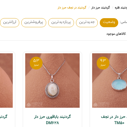
دنبند نقره
گردنبند حرز دار
گردنبند در نجف حرز دار
وضعیت
جدیدترین
پربازدیدترین
پرفروشترین
ارزانترین
کالاهای موجود
53
93
 حرز دار در نجف
گردنبند باباقوری حرز دار
گردنبن
DM628
TM50