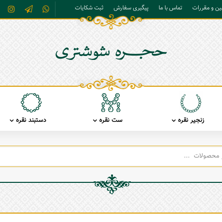
نین و مقررات
تماس با ما
پیگیری سفارش
ثبت شکایات
زنجیر نقره
ست نقره
دستبند نقره