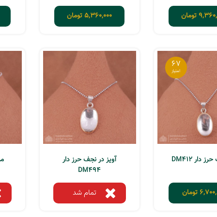
9,360,
تومان
5,360,000
تومان
67
ز دار DM412
آویز در نجف حرز دار
مد
DM494
6,700,
تومان
تمام شد