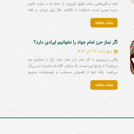
نقره و نگین‌هایی مانند عقیق، فیروزه، دُر نجف یا در موارد خاص
حدید صینی است. استفاده از انگشتر طلا برای مردان در فقه
شیعه جایز نیست و باید از آن پرهیز شود. هنگام انتخاب انگشتر
بیشتر بخوانید
مردانه مذهبی، علاوه بر زیبایی، باید به اصالت نگین، جنس رکاب،
ذکر روی انگشتر، آداب استفاده و نظر مرجع تقلید توجه کرد.
اگر نماز حرز امام جواد را نخوانیم ایرادی دارد؟
پنج شنبه 27 آذر 1404
وقتی می‌پرسیم « اگر نماز حرز امام جواد (ع) را نخوانیم چه
می‌شود؟ » پاسخ این نیست که مرتکب گناه شده‌ایم یا حرز بی‌اثر
می‌شود؛ بلکه تنها از فضیلتی مستحب و توصیه‌شده محروم
شده‌ایم. نماز حرز، شیوهٔ محترمانه بستن آن و همراه‌داشتن حرز
بیشتر بخوانید
بر بازو یا در قالب انگشتر حرز امام جواد (ع)، ابزارهایی هستند
برای تقویت توجه درونی؛ یادآورهایی که کمک می‌کنند ذهن و دل
انسان در مسیر درست باقی بماند و جایگزین ایمان و عمل
محسوب نمی‌شوند.