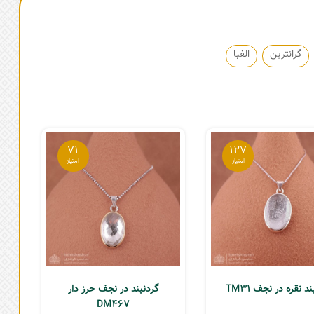
گرانترین
الفبا
71
127
د نقره در نجف TM31
گردنبند در نجف حرز دار
DM467