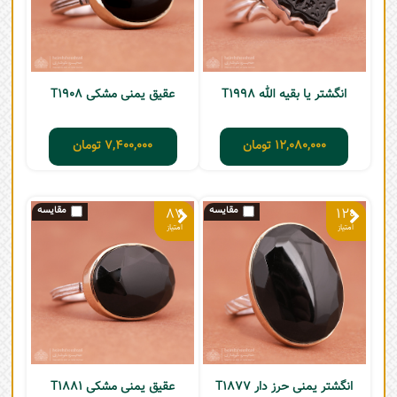
انگشتر یا بقیه الله T1998
عقیق یمنی مشکی T1908
12,080,000
تومان
7,400,000
تومان
87
120
انگشتر یمنی حرز دار T1877
عقیق یمنی مشکی T1881