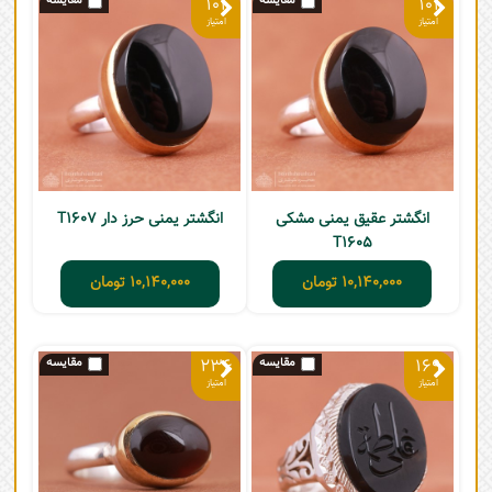
101
101
انگشتر عقیق یمنی مشکی
انگشتر یمنی حرز دار T1607
T1605
10,140,000
تومان
10,140,000
تومان
236
169