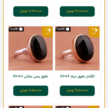
12,000,000
تومان
8,720,000
تومان
75
98
انگشتر عقیق سیاه D2066
عقیق یمنی مشکی D2068
9,800,000
تومان
7,500,000
تومان