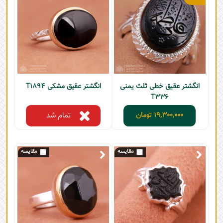
انگشتر عقیق خطی ثلث یمنی
انگشتر عقیق مشکی T1894
T336
19,300,000
تومان
تمام شد