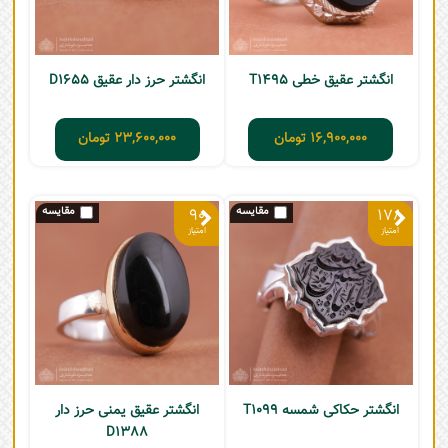
انگشتر عقیق خطی T1495
انگشتر حرز دار عقیق D1655
16,900,000
تومان
23,600,000
تومان
90
178
انگشتر حکاکی شمسه T1099
انگشتر عقیق یمنی حرز دار
D1388