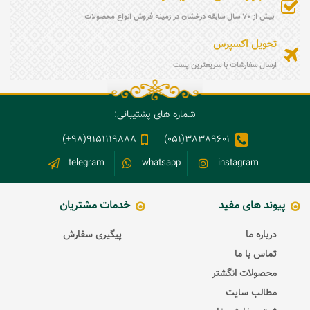
بیش از 70 سال سابقه درخشان در زمینه فروش انواع محصولات
تحویل اکسپرس
ارسال سفارشات با سریعترین پست
شماره های پشتیبانی:
9151119888(98+)
38389601(051)
telegram
whatsapp
instagram
پیوند های مفید
خدمات مشتریان
درباره ما
پیگیری سفارش
تماس با ما
محصولات انگشتر
مطالب سایت