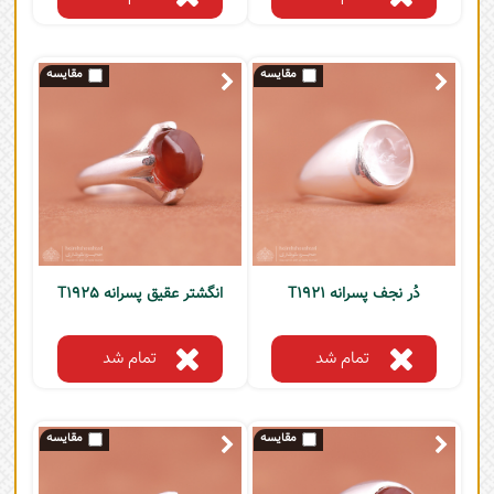
دُر نجف پسرانه T1921
انگشتر عقیق پسرانه T1925
تمام شد
تمام شد