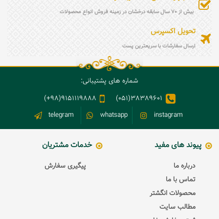
بیش از 70 سال سابقه درخشان در زمینه فروش انواع محصولات
تحویل اکسپرس
ارسال سفارشات با سریعترین پست
شماره های پشتیبانی:
9151119888(98+)
38389601(051)
telegram
whatsapp
instagram
پیوند های مفید
خدمات مشتریان
درباره ما
پیگیری سفارش
تماس با ما
محصولات انگشتر
مطالب سایت