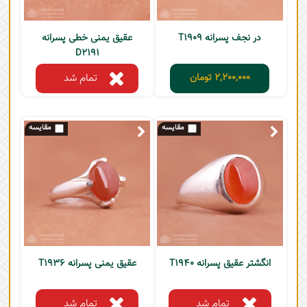
در نجف پسرانه T1909
عقیق یمنی خطی پسرانه
D2191
2,200,000
تومان
تمام شد
انگشتر عقیق پسرانه T1940
عقیق یمنی پسرانه T1936
تمام شد
تمام شد