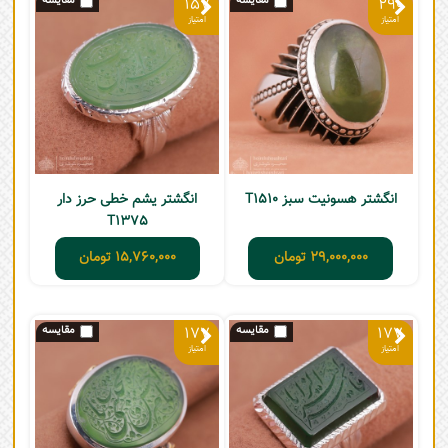
157
290
انگشتر هسونیت سبز T1510
انگشتر یشم خطی حرز دار
T1375
29,000,000
تومان
15,760,000
تومان
177
177