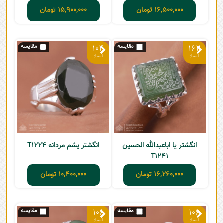
16,500,000
تومان
15,900,000
تومان
104
162
انگشتر یا اباعبدالله الحسین
انگشتر یشم مردانه T1224
T1241
16,260,000
تومان
10,400,000
تومان
106
106