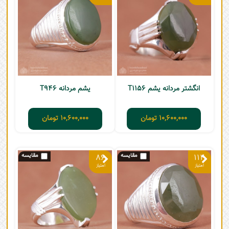
انگشتر مردانه یشم T1156
یشم مردانه T946
10,600,000
تومان
10,600,000
تومان
86
114