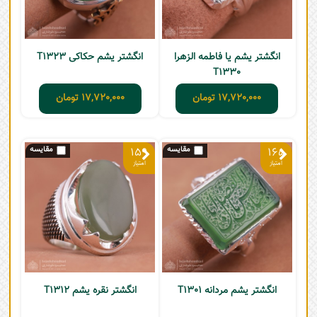
انگشتر یشم یا فاطمه الزهرا
انگشتر یشم حکاکی T1323
T1330
17,720,000
تومان
17,720,000
تومان
159
165
انگشتر یشم مردانه T1301
انگشتر نقره یشم T1312