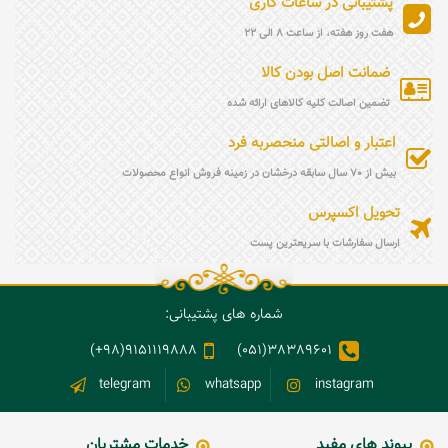
پشتیبانی در ساعات کاری
توجه درونی؛ یادآورهایی که کمک می‌کنند ذهن
و دل انسان در مسیر درست باقی بماند و
هفت روز هفته، از ساعت 8 الی 22
جایگزین ایمان و عمل محسوب نمی‌شوند.
ضمانت اصل بودن کالا
تضمین اصالت کلیه کالاهای ارائه شده
اعتبار و اصالتی منحصربه فرد
بیش از 70 سال سابقه درخشان در زمینه فروش انواع محصولات
تحویل اکسپرس
ارسال سفارشات با سریعترین پست
شماره های پشتیبانی:
9151119888(98+)
38389601(051)
telegram
whatsapp
instagram
پیوند های مفید
خدمات مشتریان