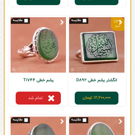
122
انگشتر یشم خطی D892
یشم خطی T1744
12,200,000
تومان
تمام شد