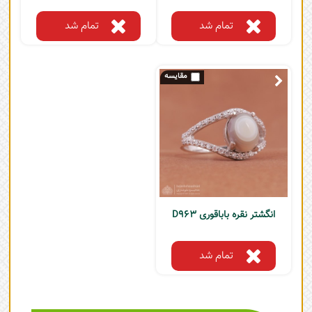
تمام شد
تمام شد
انگشتر نقره باباقوری D963
تمام شد