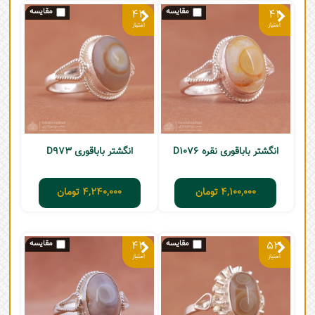
42
41
انگشتر باباقوری نقره D1076
انگشتر باباقوری D973
4,100,000
تومان
4,240,000
تومان
42
53