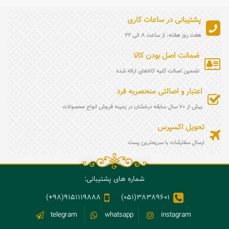
همراه‌داشتن حرز بر بازو یا در قالب انگشتر حرز
امام جواد (ع)، ابزارهایی هستند برای تقویت
پشتیبانی در ساعات کاری
توجه درونی؛ یادآورهایی که کمک می‌کنند ذهن
و دل انسان در مسیر درست باقی بماند و
هفت روز هفته، از ساعت 8 الی 22
جایگزین ایمان و عمل محسوب نمی‌شوند.
ضمانت اصل بودن کالا
تضمین اصالت کلیه کالاهای ارائه شده
اعتبار و اصالتی منحصربه فرد
بیش از 70 سال سابقه درخشان در زمینه فروش انواع محصولات
تحویل اکسپرس
ارسال سفارشات با سریعترین پست
شماره های پشتیبانی:
9151119888(98+)
38389601(051)
telegram
whatsapp
instagram