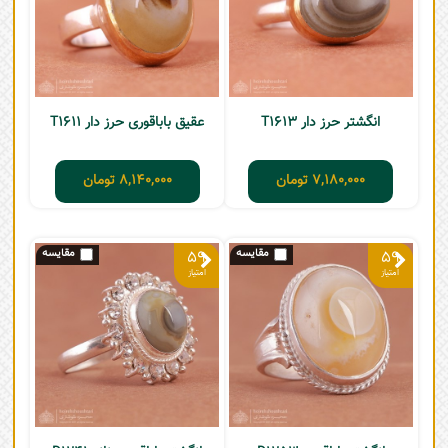
انگشتر حرز دار T1613
عقیق باباقوری حرز دار T1611
7,180,000
تومان
8,140,000
تومان
59
59