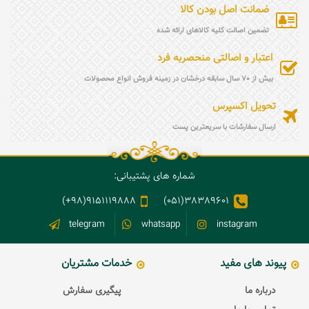
ضمانت اصل بودن کالا
تضمین اصالت کلیه کالاهای ارائه شده
اعتبار و اصالتی منحصربه فرد
بیش از 70 سال سابقه درخشان در زمینه فروش انواع محصولات
تحویل اکسپرس
ارسال سفارشات با سریعترین پست
شماره های پشتیبانی:
9151119888(98+)
38389601(051)
telegram
whatsapp
instagram
پیوند های مفید
خدمات مشتریان
درباره ما
پیگیری سفارش