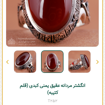
انگشتر مردانه عقیق یمنی کبدی (قلم
کتیبه)
T252