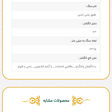
نام سنگ :
عقیق یمنی کبدی
سایز انگشتر :
63
ابعاد سنگ به میلی متر :
15*22
متن‌ تاج‌ انگشتر :
یا ذَاالْجَلالِ وَالاِکْرامِ _ ياقاضي الحاجات _ یَا أَرْحَمَ الرَّاحِمِین _ یاحی یا قیوم
محصولات مشابه