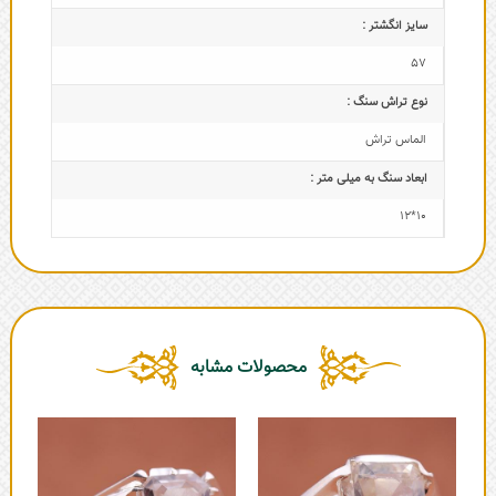
سایز انگشتر :
57
نوع تراش سنگ :
الماس تراش
ابعاد سنگ به میلی متر :
10*12
محصولات مشابه