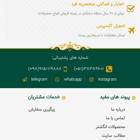
اعتبار و اصالتی منحصربه فرد
بیش از 70 سال سابقه درخشان در زمینه فروش انواع محصولات
تحویل اکسپرس
ارسال سفارشات با سریعترین پست
شماره های پشتیبانی:
9151119888(98+)
38389601(051)
telegram
whatsapp
instagram
پیوند های مفید
خدمات مشتریان
درباره ما
پیگیری سفارش
تماس با ما
محصولات انگشتر
مطالب سایت