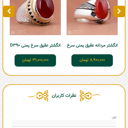
انگشتر مردانه عقیق یمنی سرخ
انگشتر عقیق سرخ یمنی D390
8,900,000
تومان
31,000,000
تومان
نظرات کاربران
نام: