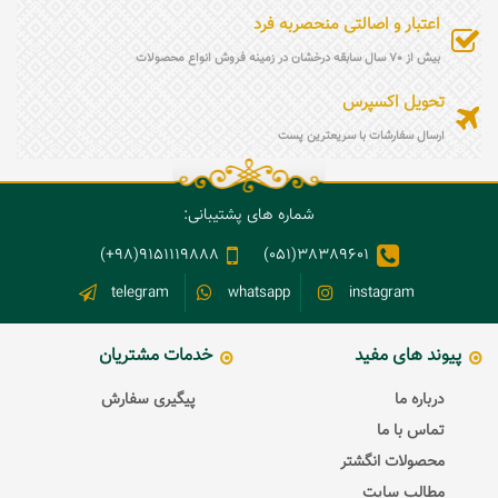
اعتبار و اصالتی منحصربه فرد
بیش از 70 سال سابقه درخشان در زمینه فروش انواع محصولات
تحویل اکسپرس
ارسال سفارشات با سریعترین پست
شماره های پشتیبانی:
9151119888(98+)
38389601(051)
telegram
whatsapp
instagram
پیوند های مفید
خدمات مشتریان
درباره ما
پیگیری سفارش
تماس با ما
محصولات انگشتر
مطالب سایت