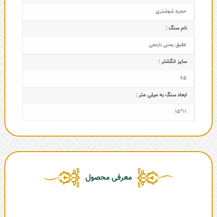
حجره شوشتری
نام سنگ :
عقیق یمنی نارنجی
سایز انگشتر :
65
ابعاد سنگ به میلی متر :
11*15
معرفی محصول