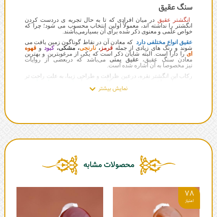
سنگ عقیق
انگشتر عقیق
در میان افرادی که تا به حال تجربه ی دردست کردن
انگشتر را نداشته اند، معمولاً اولین انتخاب محسوب می شود؛ چرا که
خواص علمی و معنوی ذکر شده برای آن بسیارمی‌باشند.
عقیق انواع مختلفی دارد
که معادن آن در نقاط گوناگون زمین یافت می
شوند و رنگ های زیادی از جمله
قرمز
،
نارنجی
، مشکی،
کبود
و
قهوه
ای
را دارا است. البته شایان ذکر است که یکی از مرغوبترین و بهترین
معادن سنگ عقیق،
عقیق یمنی
می‌باشد که دربعضی از روایات
نیز مخصوصاَ به آن اشاره شده است.
رکاب این انگشتر نقره، درعین ظرافت و طراحی زیبا، به علت راحت تر
بودن مدل ساخت و حجم نقره به کار رفته در آن
قیمت بسیار مناسبی
داشته
و این امر سبب پرفروش شدن این مدل انگشتر ها شده است!
محصولات مشابه
78