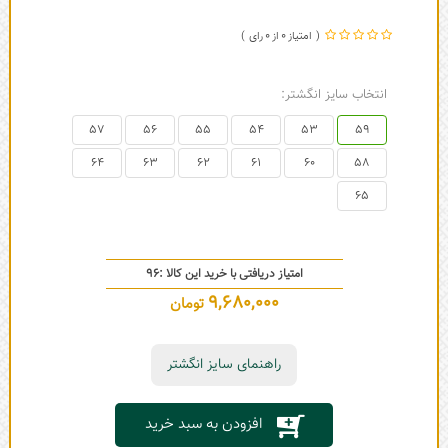
0
0
انتخاب سایز انگشتر:
57
56
55
54
53
59
64
63
62
61
60
58
65
امتیاز دریافتی با خرید این کالا :
96
9,680,000
تومان
راهنمای سایز انگشتر
افزودن به سبد خرید