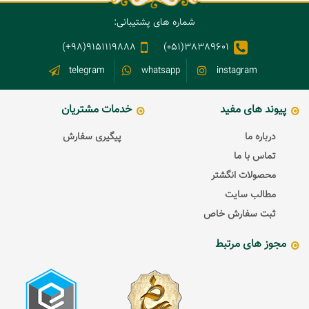
شماره های پشتیبانی:
9151119888(98+)
38389601(051)
telegram
whatsapp
instagram
پیوند های مفید
خدمات مشتریان
درباره ما
پیگیری سفارش
تماس با ما
محصولات انگشتر
مطالب سایت
ثبت سفارش خاص
مجوز های مرتبط