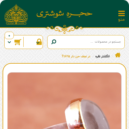
0
انگشتر نقره
در نجف حرز دار T1625