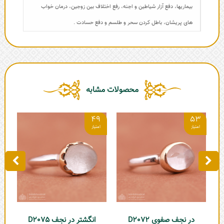
بیماریها، دفع آزار شیاطین و اجنه، رفع اختلاف بین زوجین، درمان خواب
های پریشان، باطل کردن سحر و طلسم و دفع حسادت .
محصولات مشابه
9
49
53
در نجف صفوی D2072
انگشتر در نجف D2075
ان