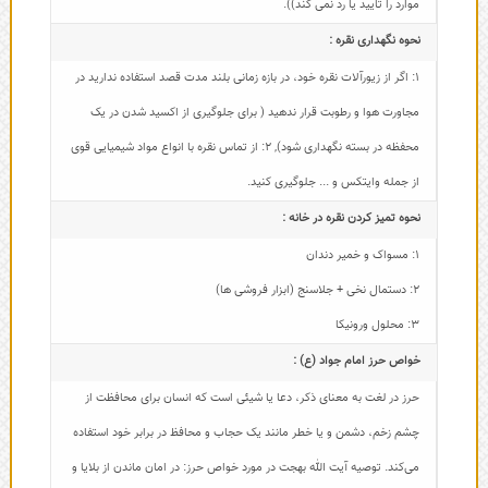
موارد را تایید یا رد نمی کند)).
نحوه نگهداری نقره :
1: اگر از زیورآلات نقره خود، در بازه زمانی بلند مدت قصد استفاده ندارید در
مجاورت هوا و رطوبت قرار ندهید ( برای جلوگیری از اکسید شدن در یک
محفظه در بسته نگهداری شود)
,
2: از تماس نقره با انواع مواد شیمیایی قوی
از جمله وایتکس و ... جلوگیری کنید.
نحوه تمیز کردن نقره در خانه :
1: مسواک و خمیر دندان
2: دستمال نخی + جلاسنج (ابزار فروشی ها)
3: محلول ورونیکا
خواص حرز امام جواد (ع) :
حرز در لغت به معنای ذکر، دعا یا شیئی است که انسان برای محافظت از
چشم زخم، دشمن و یا خطر مانند یک حجاب و محافظ در برابر خود استفاده
می‌کند. توصیه آیت الله بهجت در مورد خواص حرز: در امان ماندن از بلایا و