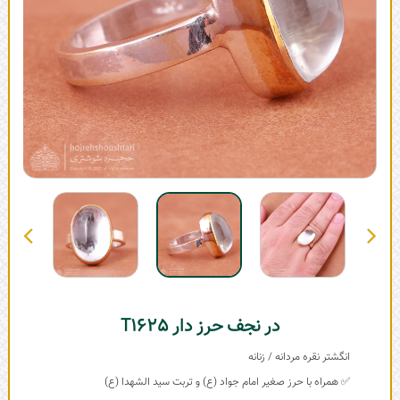
در نجف حرز دار T1625
انگشتر نقره مردانه / زنانه
✅ همراه با حرز صغیر امام جواد (ع) و تربت سید الشهدا (ع)