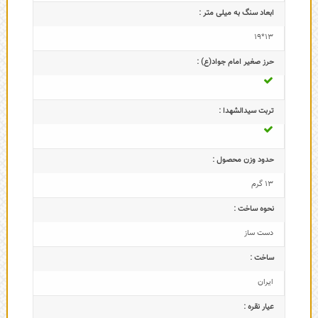
ابعاد سنگ به میلی متر :
13*19
حرز صغیر امام جواد(ع) :
تربت سیدالشهدا :
حدود وزن محصول :
13 گرم
نحوه ساخت :
دست ساز
ساخت :
ایران
عیار نقره :