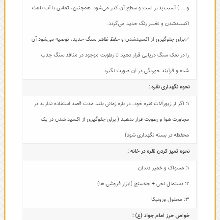
و ... ) آسیب‌پذیر است و سطح آن کدر می‌شود. همچنین، تماس با آب باعث
اکسیدشدن و تغییر رنگ حدید می‌گردد.
✅برای جلوگیری از اکسیدشدن و حفظ ظاهر سنگ حدید، توصیه می‌شود آن
را در نمک سنگ دریایی قرار دهید تا رطوبت موجود در منافذ سنگ جذب
شده و فرآیند خوردگی در آن صورت نگیرد.
نحوه نگهداری نقره :
1: اگر از زیورآلات نقره خود، در بازه زمانی بلند مدت قصد استفاده ندارید در
مجاورت هوا و رطوبت قرار ندهید ( برای جلوگیری از اکسید شدن در یک
محفظه در بسته نگهداری شود)
نحوه تمیز کردن نقره در خانه :
1: مسواک و خمیر دندان
2: دستمال نخی + جلاسنج (ابزار فروشی ها)
3: محلول ورونیکا
خواص حرز امام جواد (ع) :