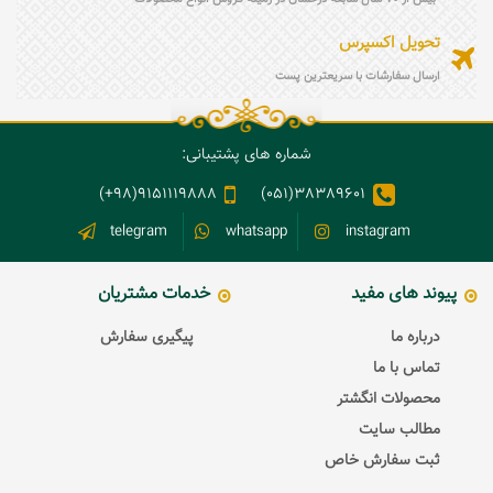
تحویل اکسپرس
ارسال سفارشات با سریعترین پست
شماره های پشتیبانی:
9151119888(98+)
38389601(051)
telegram
whatsapp
instagram
پیوند های مفید
خدمات مشتریان
درباره ما
پیگیری سفارش
تماس با ما
محصولات انگشتر
مطالب سایت
ثبت سفارش خاص