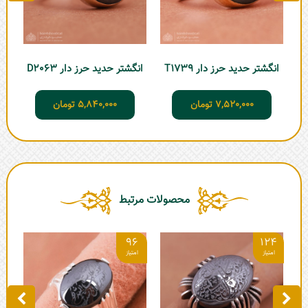
انگشتر حدید حرز دار T1739
انگشتر حدید حرز دار D2063
7,520,000
تومان
5,840,000
تومان
محصولات مرتبط
0
96
124