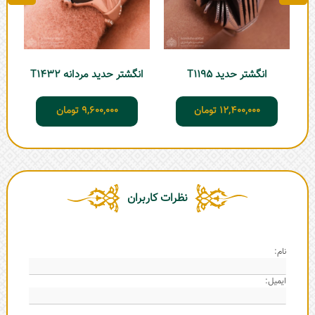
انگشتر حدید T1195
انگشتر حدید مردانه T1432
12,400,000
تومان
9,600,000
تومان
نظرات کاربران
نام:
ایمیل: