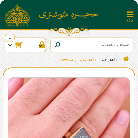
0
انگشتر نقره
انگشتر حدید مردانه T1725