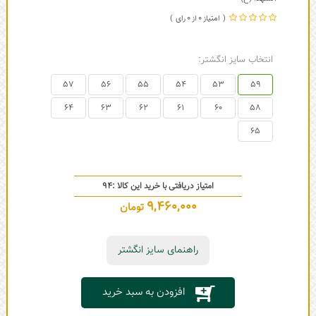
0
0
انتخاب سایز انگشتر:
57
56
55
54
53
59
64
63
62
61
60
58
65
امتیاز دریافتی با خرید این کالا :
94
9,460,000
تومان
راهنمای سایز انگشتر
افزودن به سبد خرید