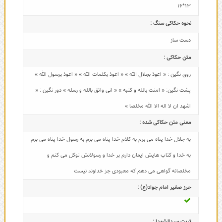
13*16
نحوه حکاکی سنگ :
دست ساز
متن حکاکی :
روی نگین : « اعوذ بجلال الله » « اعوذ بکلمات الله » « اعوذ برسول الله »
پشت نگین: « امنت بالله و کتبه » « انی واثق بالله و رسله » دور نگین : «
اشهد ان لا اله الا الله مخلصا »
معنی متن حکاکی شده :
به جلال خدا پناه می برم به کلام خدا پناه می برم به رسول خدا پناه می برم
به خدا و کتاب هایش ایمان دارم بر خدا و رسولانش توکل می کنم و
مخلصانه گواهی می دهم که معبودی جز خداوند نیست
حرز صغیر امام جواد(ع) :
تربت سیدالشهدا :