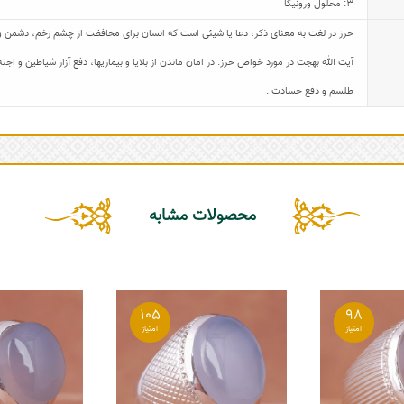
3: محلول ورونیکا
حرز در لغت به معنای ذکر، دعا یا شیئی است که انسان برای محافظت از چشم زخم، دشمن و ی
آیت الله بهجت در مورد خواص حرز: در امان ماندن از بلایا و بیماریها، دفع آزار شیاطین و 
طلسم و دفع حسادت .
محصولات مشابه
105
98