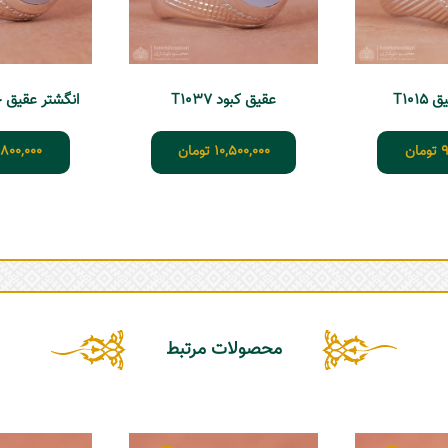
T101
عقیق کبود T1037
انگشتر عقیق حرز 
9
تومان
10,500,000
تومان
,800,000
محصولات مرتبط