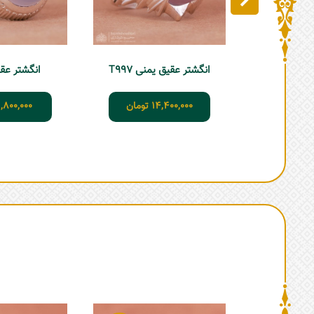
انگشتر عقیق یمنی T997
انگشتر عقیق 5
14,400,000
تومان
,800,000