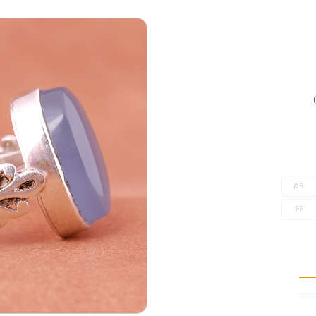
59
66