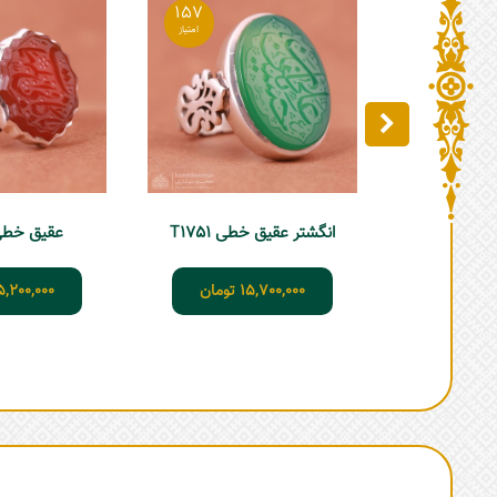
157
انگشتر عقیق خطی T1751
عقیق خطی 755
15,700,000
تومان
5,200,000