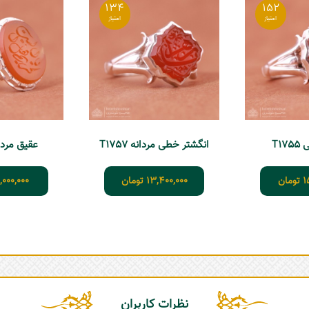
134
152
T1
انگشتر خطی مردانه T1757
عقیق مردانه 9
1
تومان
13,400,000
تومان
1,000,000
نظرات کاربران