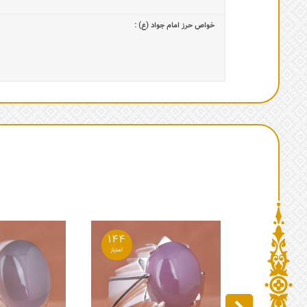
خواص حرز امام جواد (ع) :
144