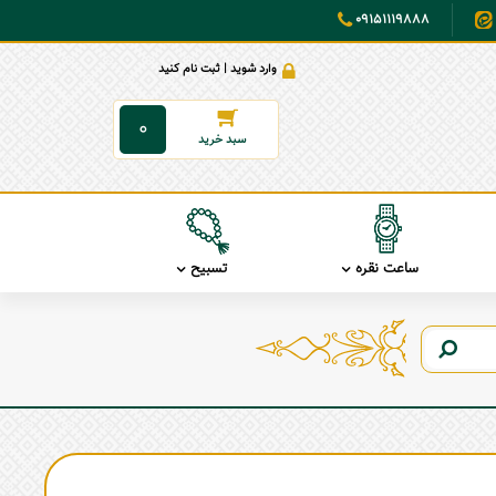
09151119888
وارد شوید | ثبت نام کنید
0
ساعت نقره
تسبیح