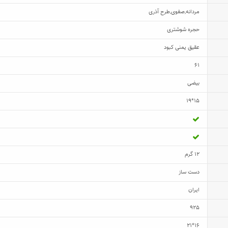
مردانه
,
صفوی
,
طرح آذری
حجره شوشتری
عقیق یمنی کبود
61
بیضی
15*19
12 گرم
دست ساز
ایران
925
16*21