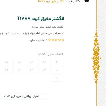
انگشتر نقره
انگشتر عقیق کبود T1787
انگشتر عقیق کبود T1787
انگشتر نقره عقیق یمنی مردانه
✅ همراه با حرز صغیر امام جواد (ع) و تربت سید الشهدا (ع)
0
0
انتخاب سایز انگشتر:
58
57
56
55
61
65
64
63
62
60
67
امتیاز دریافتی با خرید این کالا :
0