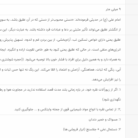
9 میلی متر
امام علی (ع) در حدیثی فرموده‌اند: «دستی محبوب‌تر از دستی که در آن عقیق باشد، به سوی
از انگشتر عقیق می‌تواند تأثیر مثبتی بر دعا و عبادات فرد داشته باشد. به عبارت دیگر، این
عقیق یمنی دارای خواص تسکین تب، آرام‌بخشی، از بین بردن غم و اندوه، تسهیل پذیرش روی
انرژی‌های منفی است، در حالی که عقیق یمنی کبود به طور خاص تقویت اراده و انگیزه، ای
به همراه دارد و به همین دلیل برای افراد با فشار خون بالا توصیه می‌شود. ((حجره شوشتری هیچ
آبی، رنگی که ثبات، هماهنگی، آرامش و اعتماد را القا می‌کند. این رنگ نه تنها حس ثبات و ا
را نیز افزایش می‌دهد.
1: اگر از زیورآلات نقره خود، در بازه زمانی بلند مدت قصد استفاده ندارید در مجاورت هوا و
نگهداری شود)
,
2: از تماس نقره با انواع مواد شیمیایی قوی از جمله وایتکس و ... جلوگیری کنید.
1: مسواک و خمیر دندان
2: دستمال نخی + جلاسنج (ابزار فروشی ها)