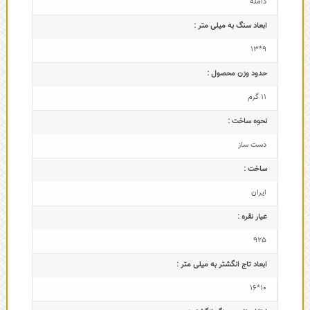
دامله
ابعاد سنگ به میلی متر :
9*13
حدود وزن محصول :
11 گرم
نحوه ساخت :
دست ساز
ساخت :
ایران
عیار نقره :
925
ابعاد تاج‌ انگشتر به میلی متر :
10*16