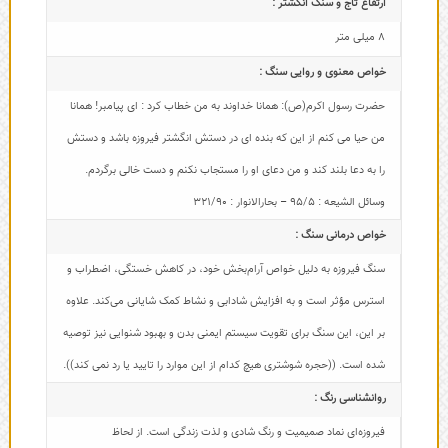
ارتفاع تاج و سنگ انگشتر :
8 میلی متر
خواص معنوی و روایی سنگ :
حضرت رسول اکرم(ص): همانا خداوند به من خطاب کرد : ای پیامبر! همانا
من حیا می کنم از این که بنده ای در دستش انگشتر فیروزه باشد و دستش
را به دعا بلند کند و من دعای او را مستجاب نکنم و دست خالی برگردم.
وسائل الشیعه : 95/5 – بحارالانوار : 321/90
خواص درمانی سنگ :
سنگ فیروزه به دلیل خواص آرام‌بخش خود، در کاهش خستگی، اضطراب و
استرس مؤثر است و به افزایش شادابی و نشاط کمک شایانی می‌کند. علاوه
بر این، این سنگ برای تقویت سیستم ایمنی بدن و بهبود شنوایی نیز توصیه
شده است. ((حجره شوشتری هیچ کدام از این موارد را تایید یا رد نمی کند)).
روانشناسی رنگ :
فیروزه‌ای نماد صمیمیت و رنگ شادی و لذت زندگی است. از لحاظ