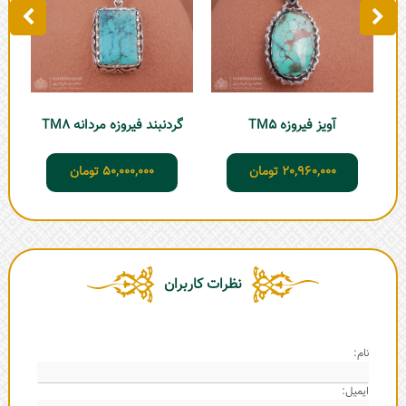
آویز فیروزه TM5
گردنبند فیروزه مردانه TM8
20,960,000
تومان
50,000,000
تومان
نظرات کاربران
نام:
ایمیل: