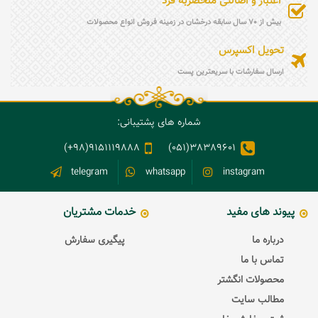
اعتبار و اصالتی منحصربه فرد
بیش از 70 سال سابقه درخشان در زمینه فروش انواع محصولات
تحویل اکسپرس
ارسال سفارشات با سریعترین پست
شماره های پشتیبانی:
9151119888(98+)
38389601(051)
telegram
whatsapp
instagram
پیوند های مفید
خدمات مشتریان
درباره ما
پیگیری سفارش
تماس با ما
محصولات انگشتر
مطالب سایت