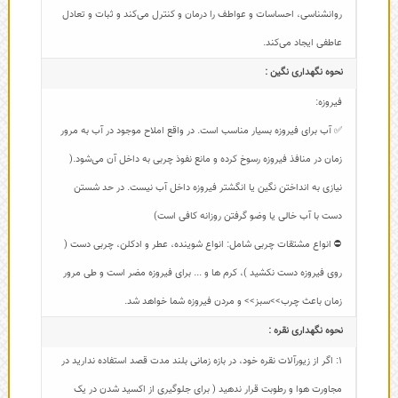
روانشناسی، احساسات و عواطف را درمان و کنترل می‌کند و ثبات و تعادل
عاطفی ایجاد می‌کند.
نحوه نگهداری نگین :
فیروزه:
✅ آب برای فیروزه بسیار مناسب است. در واقع املاح موجود در آب به مرور
زمان در منافذ فیروزه رسوخ کرده و مانع نفوذ چربی به داخل آن می‌شود.(
نیازی به انداختن نگین یا انگشتر فیروزه داخل آب نیست. در حد شستن
دست با آب خالی یا وضو گرفتن روزانه کافی است)
⛔ انواع مشتقات چربی شامل: انواع شوینده، عطر و ادکلن، چربی دست (
روی فیروزه دست نکشید )، کرم ها و ... برای فیروزه مضر است و طی مرور
زمان باعث چرب>>سبز>> و مردن فیروزه شما خواهد شد.
نحوه نگهداری نقره :
1: اگر از زیورآلات نقره خود، در بازه زمانی بلند مدت قصد استفاده ندارید در
مجاورت هوا و رطوبت قرار ندهید ( برای جلوگیری از اکسید شدن در یک