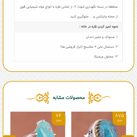
محفظه در بسته نگهداری شود)
,
2: از تماس نقره با انواع مواد شیمیایی قوی
از جمله وایتکس و ... جلوگیری کنید.
نحوه تمیز کردن نقره در خانه :
1: مسواک و خمیر دندان
2: دستمال نخی + جلاسنج (ابزار فروشی ها)
3: محلول ورونیکا
محصولات مشابه
6
76
875