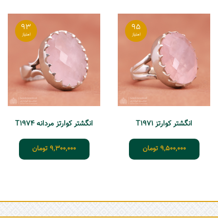
93
95
انگشتر کوارتز T1971
انگشتر کوارتز مردانه T1974
9,500,000
تومان
9,300,000
تومان