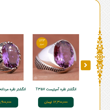
123
انگشتر نقره آمیتیست T357
12,300,000
تومان
,900,000