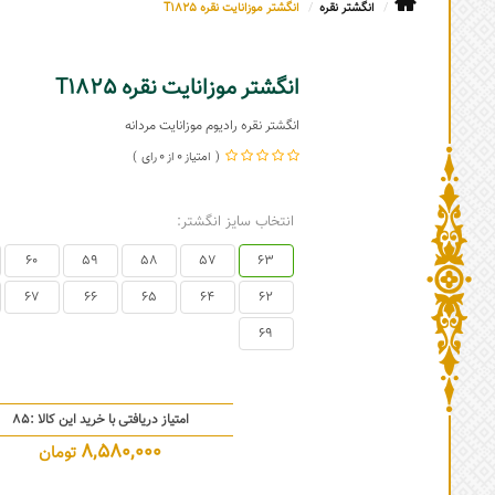
انگشتر نقره
انگشتر موزانایت نقره T1825
انگشتر موزانایت نقره T1825
انگشتر نقره رادیوم موزانایت مردانه
0
0
انتخاب سایز انگشتر:
60
59
58
57
63
67
66
65
64
62
69
امتیاز دریافتی با خرید این کالا :
85
8,580,000
تومان