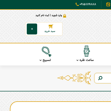
09151119888
وارد شوید | ثبت نام کنید
0
ساعت نقره
تسبیح