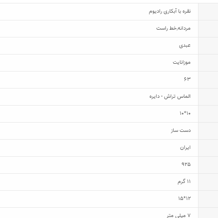
نقره با آبکاری رادیوم
مردانه
,
خط راست
عبدی
موزانایت
63
الماس تراش - دایره
10*10
دست ساز
ایران
925
11 گرم
12*15
7 میلی متر