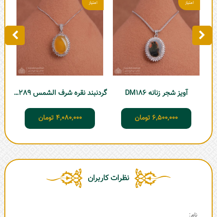
آویز شجر زنانه DM186
گردنبند نقره شرف الشمس DM289
6,500,000
تومان
4,080,000
تومان
نظرات کاربران
نام: