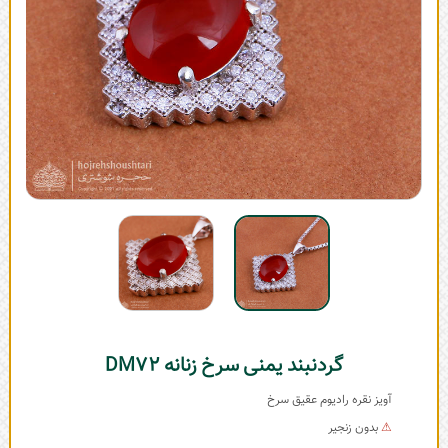
گردنبند یمنی سرخ زنانه DM72
آویز نقره رادیوم عقیق سرخ
⚠
بدون زنجیر