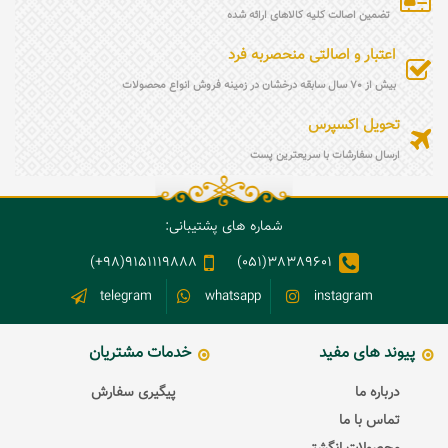
تضمین اصالت کلیه کالاهای ارائه شده
اعتبار و اصالتی منحصربه فرد
بیش از 70 سال سابقه درخشان در زمینه فروش انواع محصولات
تحویل اکسپرس
ارسال سفارشات با سریعترین پست
شماره های پشتیبانی:
9151119888(98+)
38389601(051)
telegram
whatsapp
instagram
پیوند های مفید
خدمات مشتریان
درباره ما
پیگیری سفارش
تماس با ما