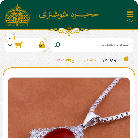
0
گردنبند نقره
گردنبند یمنی سرخ زنانه DM72