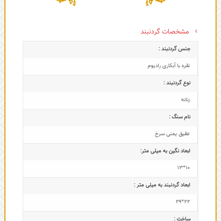
مشخصات گردنبند
جنس گردنبند :
نقره با آبکاری رادیوم
نوع گردنبند :
زنانه
نام سنگ :
عقیق یمنی سرخ
ابعاد نگین به میلی متر:
10*13
ابعاد گردنبند به میلی متر :
22*29
ساخت :