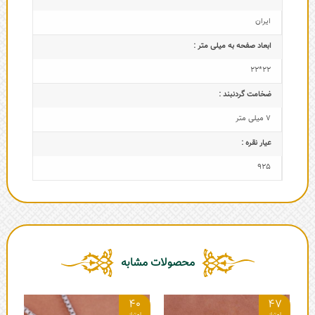
ایران
ابعاد صفحه به میلی متر :
22*22
ضخامت گردنبند :
7 میلی متر
عیار نقره :
925
محصولات مشابه
4
40
47