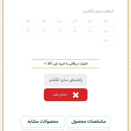
انتخاب سایز انگشتر:
57
56
55
54
53
59
64
63
62
61
60
58
65
امتیاز دریافتی با خرید این کالا :
0
راهنمای سایز انگشتر
تمام شد
مشخصات محصول
محصولات مشابه