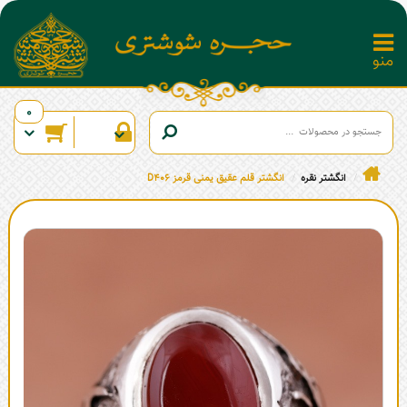
0
انگشتر نقره
انگشتر قلم عقیق یمنی قرمز D406