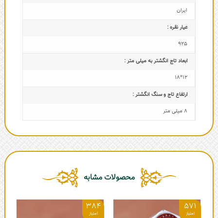
ایران
عیار نقره :
925
ابعاد تاج‌ انگشتر به میلی متر :
12*18
ارتفاع تاج و سنگ انگشتر :
8 میلی متر
محصولات مشابه
0
384
571