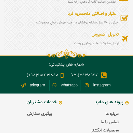
تضمین اصالت کلیه کالاهای ارائه شده
اعتبار و اصالتی منحصربه فرد
بیش از 70 سال سابقه درخشان در زمینه فروش انواع محصولات
تحویل اکسپرس
ارسال سفارشات با سریعترین پست
شماره های پشتیبانی:
9151119888(98+)
38389601(051)
telegram
whatsapp
instagram
پیوند های مفید
خدمات مشتریان
درباره ما
پیگیری سفارش
تماس با ما
محصولات انگشتر