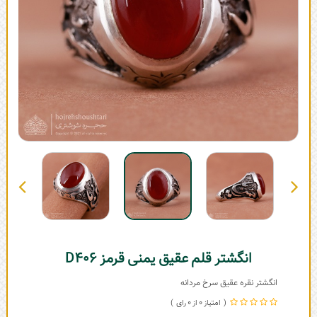
انگشتر قلم عقیق یمنی قرمز D406
انگشتر نقره عقیق سرخ مردانه
0
0