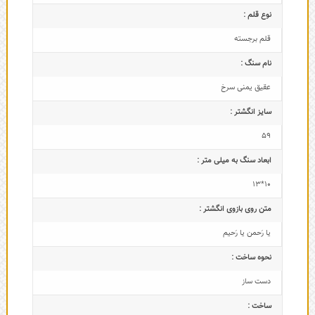
نوع قلم :
قلم برجسته
نام سنگ :
عقیق یمنی سرخ
سایز انگشتر :
59
ابعاد سنگ به میلی متر :
10*13
متن روی بازوی انگشتر :
یا رَحمن یا رَحیم
نحوه ساخت :
دست ساز
ساخت :