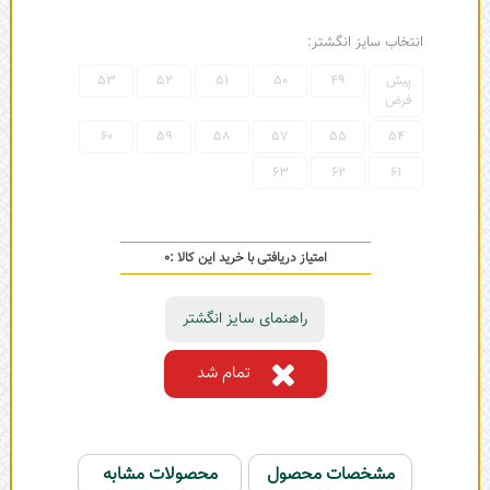
انتخاب سایز انگشتر:
پیش
49
50
51
52
53
فرض
60
59
58
57
55
54
63
62
61
امتیاز دریافتی با خرید این کالا :
0
راهنمای سایز انگشتر
تمام شد
مشخصات محصول
محصولات مشابه