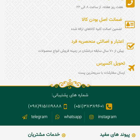
هفت روز هفته، از ساعت 8 الی 22
ضمانت اصل بودن کالا
تضمین اصالت کلیه کالاهای ارائه شده
اعتبار و اصالتی منحصربه فرد
بیش از 70 سال سابقه درخشان در زمینه فروش انواع محصولات
تحویل اکسپرس
ارسال سفارشات با سریعترین پست
شماره های پشتیبانی:
9151119888(98+)
38389601(051)
telegram
whatsapp
instagram
پیوند های مفید
خدمات مشتریان