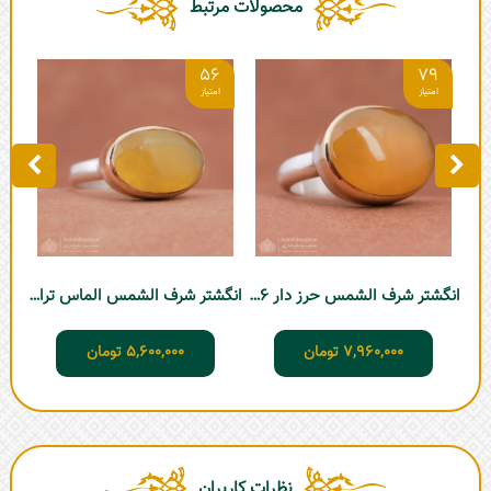
محصولات مرتبط
2
56
79
انگشتر شرف الشمس حرز دار D706
انگشتر شرف الشمس الماس تراش D710
7,960,000
تومان
5,600,000
تومان
نظرات کاربران