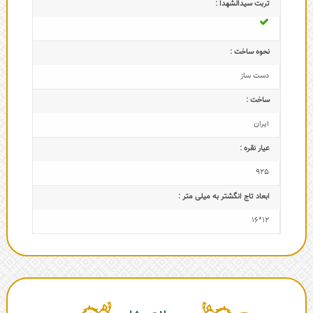
تربت سیدالشهدا :
نحوه ساخت :
دست ساز
ساخت :
ایران
عیار نقره :
925
ابعاد تاج‌ انگشتر به میلی متر :
12*16