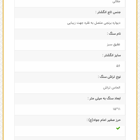
جلالی
جنس تاج انگشتر :
دیواره برنجی متصل به نقره جهت زیبایی
نام سنگ :
عقیق سبز
سایز انگشتر :
56
نوع تراش سنگ :
الماس تراش
ابعاد سنگ به میلی متر :
11*15
حرز صغیر امام جواد(ع) :