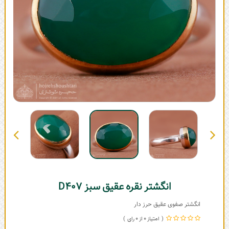
انگشتر نقره عقیق سبز D407
انگشتر صفوی عقیق حرز دار
0
0