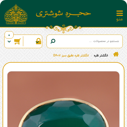
0
انگشتر نقره
انگشتر نقره عقیق سبز D407