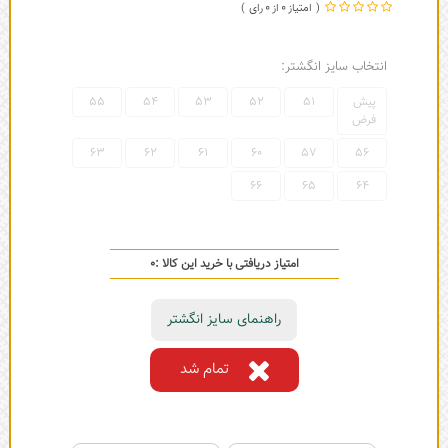
0
0
انتخاب سایز انگشتر:
پیش
51
52
53
54
55
فرض
63
62
61
60
57
56
66
65
64
امتیاز دریافتی با خرید این کالا :
0
راهنمای سایز انگشتر
تمام شد