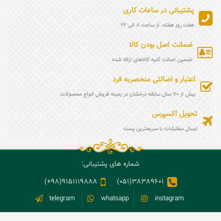
پشتیبانی در ساعات کاری
هفت روز هفته، از ساعت 8 الی 22
ضمانت اصل بودن کالا
تضمین اصالت کلیه کالاهای ارائه شده
اعتبار و اصالتی منحصربه فرد
بیش از 70 سال سابقه درخشان در زمینه فروش انواع محصولات
تحویل اکسپرس
ارسال سفارشات با سریعترین پست
شماره های پشتیبانی:
9151119888(98+)
38389601(051)
telegram
whatsapp
instagram