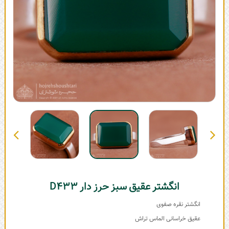
انگشتر عقیق سبز حرز دار D433
انگشتر نقره صفوی
عقیق خراسانی الماس تراش