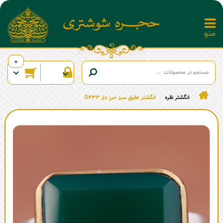
0
انگشتر نقره
انگشتر عقیق سبز حرز دار D433