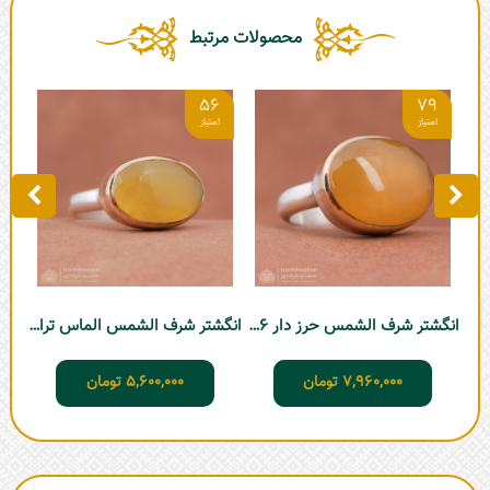
محصولات مرتبط
6
56
79
انگش
انگشتر شرف الشمس حرز دار D706
انگشتر شرف الشمس الماس تراش D710
7,960,000
تومان
5,600,000
تومان