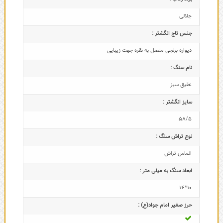
جلالی
جنس تاج انگشتر :
دیواره برنجی متصل به نقره جهت زیبایی
نام سنگ :
عقیق سبز
سایز انگشتر :
58/5
نوع تراش سنگ :
الماس تراش
ابعاد سنگ به میلی متر :
10*14
حرز صغیر امام جواد(ع) :