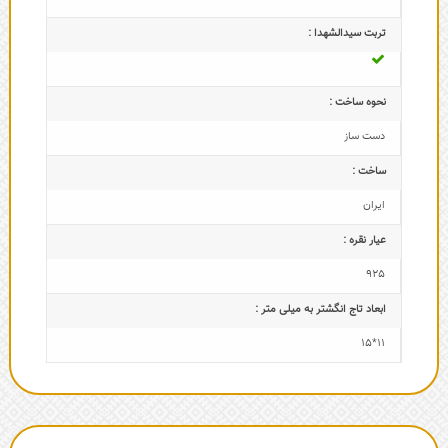
تربت سیدالشهدا :
نحوه ساخت :
دست ساز
ساخت :
ایران
عیار نقره :
925
ابعاد تاج‌ انگشتر به میلی متر :
11*15