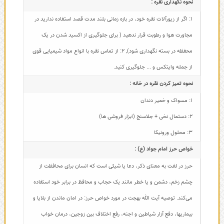
نحوه نگهداری نقره :
1: اگر از زیورآلات نقره خود، در بازه زمانی بلند مدت قصد استفاده ندارید در
مجاورت هوا و رطوبت قرار ندهید ( برای جلوگیری از اکسید شدن در یک
محفظه در بسته نگهداری شود)
,
2: از تماس نقره با انواع مواد شیمیایی قوی
از جمله وایتکس و ... جلوگیری کنید.
نحوه تمیز کردن نقره در خانه :
1: مسواک و خمیر دندان
2: دستمال نخی + جلاسنج (ابزار فروشی ها)
3: محلول ورونیکا
خواص حرز امام جواد (ع) :
حرز در لغت به معنای ذکر، دعا یا شیئی است که انسان برای محافظت از
چشم زخم، دشمن و یا خطر مانند یک حجاب و محافظ در برابر خود استفاده
می‌کند. توصیه آیت الله بهجت در مورد خواص حرز: در امان ماندن از بلایا و
بیماریها، دفع آزار شیاطین و اجنه، رفع اختلاف بین زوجین، درمان خواب