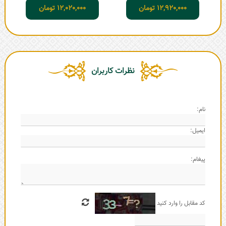
12,920,000
تومان
12,020,000
تومان
نظرات کاربران
نام:
ایمیل:
پیغام:
کد مقابل را وارد کنید