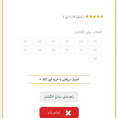
1
5
انتخاب سایز انگشتر:
59
58
57
56
55
61
66
65
64
63
62
60
67
امتیاز دریافتی با خرید این کالا :
0
راهنمای سایز انگشتر
تمام شد