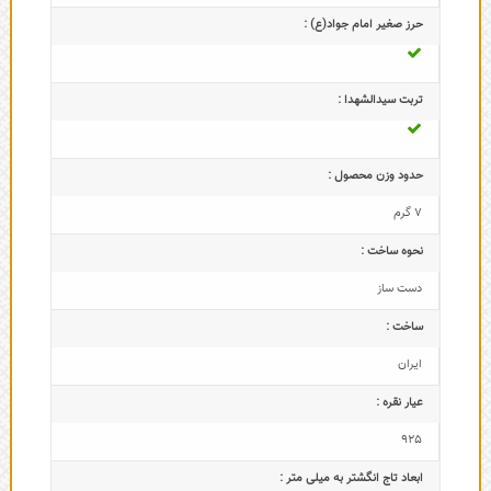
حرز صغیر امام جواد(ع) :
تربت سیدالشهدا :
حدود وزن محصول :
7 گرم
نحوه ساخت :
دست ساز
ساخت :
ایران
عیار نقره :
925
ابعاد تاج‌ انگشتر به میلی متر :