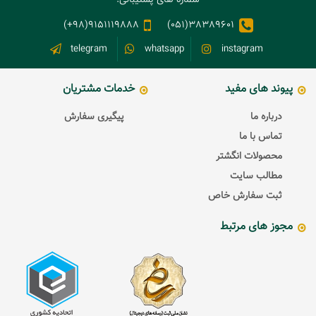
9151119888(98+)
38389601(051)
telegram
whatsapp
instagram
پیوند های مفید
خدمات مشتریان
درباره ما
پیگیری سفارش
تماس با ما
محصولات انگشتر
مطالب سایت
ثبت سفارش خاص
مجوز های مرتبط