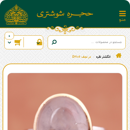
0
انگشتر نقره
در نجف D2106