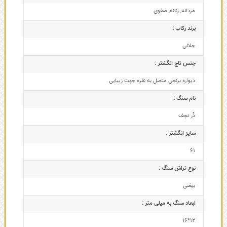
مردانه
,
زنانه
,
صفوی
برند رکاب :
جلالی
جنس تاج انگشتر :
دیواره برنجی متصل به نقره جهت زیبایی
نام سنگ :
دُر نجف
سایز انگشتر :
61
نوع تراش سنگ :
بیضی
ابعاد سنگ به میلی متر :
12*16