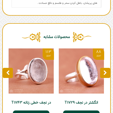
های پریشان، باطل کردن سحر و طلسم و دفع حسادت .
محصولات مشابه
4
113
88
انگشتر در نجف T1729
در نجف خطی زنانه T1743