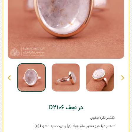
در نجف D2106
انگشتر نقره صفوی
✅ همراه با حرز صغیر امام جواد (ع) و تربت سید الشهدا (ع)