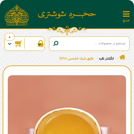
0
انگشتر نقره
عقیق شرف الشمس D2111