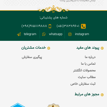
ارسال سفارشات با سریعترین پست
شماره های پشتیبانی:
9151119888(98+)
38389601(051)
telegram
whatsapp
instagram
پیوند های مفید
خدمات مشتریان
درباره ما
پیگیری سفارش
تماس با ما
محصولات انگشتر
مطالب سایت
ثبت سفارش خاص
مجوز های مرتبط