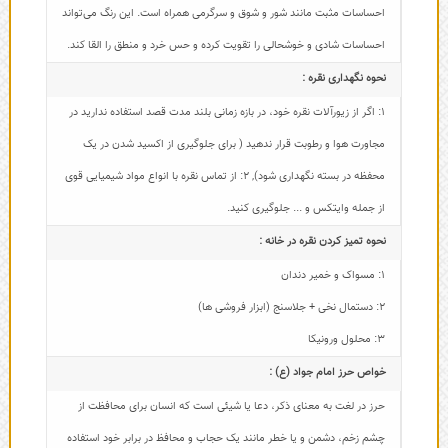
احساسات مثبت مانند شور و شوق و سرگرمی همراه است. این رنگ می‌تواند
احساسات شادی و خوشحالی را تقویت کرده و حس خرد و منطق را القا کند.
نحوه نگهداری نقره :
1: اگر از زیورآلات نقره خود، در بازه زمانی بلند مدت قصد استفاده ندارید در
مجاورت هوا و رطوبت قرار ندهید ( برای جلوگیری از اکسید شدن در یک
محفظه در بسته نگهداری شود)
,
2: از تماس نقره با انواع مواد شیمیایی قوی
از جمله وایتکس و ... جلوگیری کنید.
نحوه تمیز کردن نقره در خانه :
1: مسواک و خمیر دندان
2: دستمال نخی + جلاسنج (ابزار فروشی ها)
3: محلول ورونیکا
خواص حرز امام جواد (ع) :
حرز در لغت به معنای ذکر، دعا یا شیئی است که انسان برای محافظت از
چشم زخم، دشمن و یا خطر مانند یک حجاب و محافظ در برابر خود استفاده