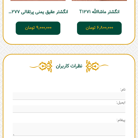
انگشتر ماشاالله T1271
انگشتر عقیق یمنی پرتقالی T1277
6,800,000
تومان
9,000,000
تومان
نظرات کاربران
نام:
ایمیل:
پیغام: