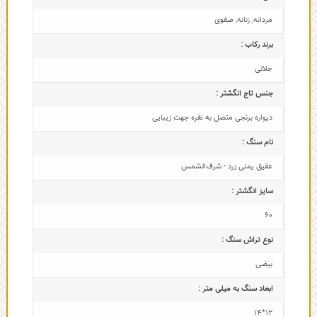
مردانه
,
زنانه
,
صفوی
برند رکاب :
جلالی
جنس تاج انگشتر :
دیواره برنجی متصل به نقره جهت زیبایی
نام سنگ :
عقیق یمنی زرد - شرف‌الشمس
سایز انگشتر :
60
نوع تراش سنگ :
بیضی
ابعاد سنگ به میلی متر :
12*14