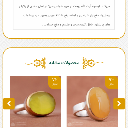
می‌کند. توصیه آیت الله بهجت در مورد خواص حرز: در امان ماندن از بلایا و
بیماریها، دفع آزار شیاطین و اجنه، رفع اختلاف بین زوجین، درمان خواب
های پریشان، باطل کردن سحر و طلسم و دفع حسادت .
محصولات مشابه
3
72
93