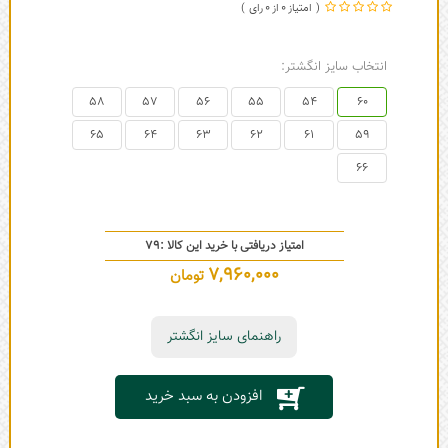
0
0
انتخاب سایز انگشتر:
58
57
56
55
54
60
65
64
63
62
61
59
66
امتیاز دریافتی با خرید این کالا :
79
7,960,000
تومان
راهنمای سایز انگشتر
افزودن به سبد خرید