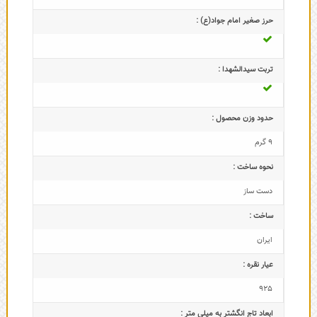
حرز صغیر امام جواد(ع) :
تربت سیدالشهدا :
حدود وزن محصول :
9 گرم
نحوه ساخت :
دست ساز
ساخت :
ایران
عیار نقره :
925
ابعاد تاج‌ انگشتر به میلی متر :