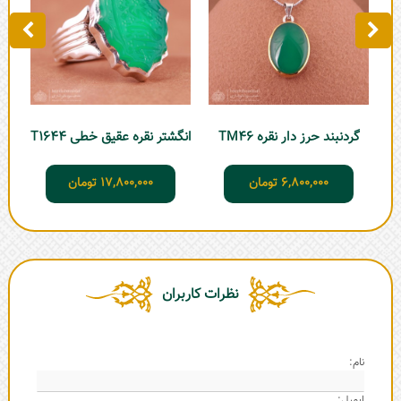
گردنبند حرز دار نقره TM46
انگشتر نقره عقیق خطی T1644
6,800,000
تومان
17,800,000
تومان
نظرات کاربران
نام:
ایمیل: