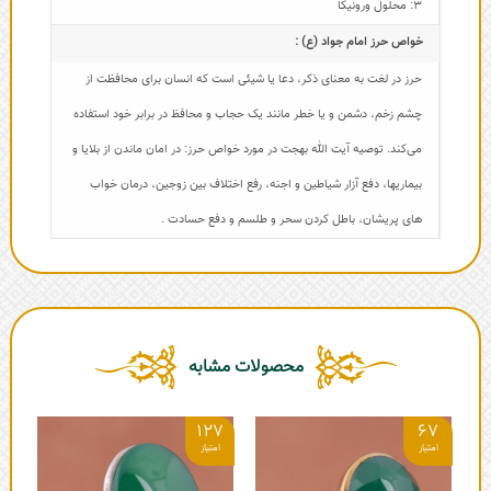
3: محلول ورونیکا
خواص حرز امام جواد (ع) :
حرز در لغت به معنای ذکر، دعا یا شیئی است که انسان برای محافظت از
چشم زخم، دشمن و یا خطر مانند یک حجاب و محافظ در برابر خود استفاده
می‌کند. توصیه آیت الله بهجت در مورد خواص حرز: در امان ماندن از بلایا و
بیماریها، دفع آزار شیاطین و اجنه، رفع اختلاف بین زوجین، درمان خواب
های پریشان، باطل کردن سحر و طلسم و دفع حسادت .
محصولات مشابه
2
127
67