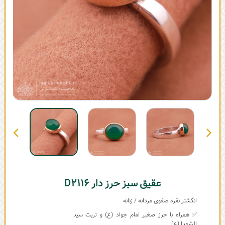
عقیق سبز حرز دار D2116
انگشتر نقره صفوی مردانه / زنانه
✅ همراه با حرز صغیر امام جواد (ع) و تربت سید
الشهدا (ع)