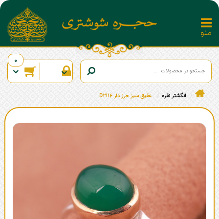
0
انگشتر نقره
عقیق سبز حرز دار D2116