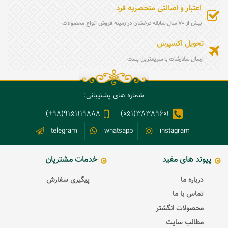
اعتبار و اصالتی منحصربه فرد
بیش از 70 سال سابقه درخشان در زمینه فروش انواع محصولات
تحویل اکسپرس
ارسال سفارشات با سریعترین پست
شماره های پشتیبانی:
9151119888(98+)
38389601(051)
telegram
whatsapp
instagram
پیوند های مفید
خدمات مشتریان
درباره ما
پیگیری سفارش
تماس با ما
محصولات انگشتر
مطالب سایت