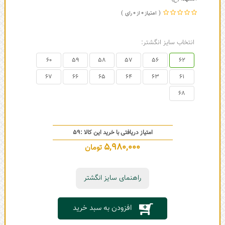
0
0
انتخاب سایز انگشتر:
60
59
58
57
56
62
67
66
65
64
63
61
68
امتیاز دریافتی با خرید این کالا :
59
5,980,000
تومان
راهنمای سایز انگشتر
افزودن به سبد خرید