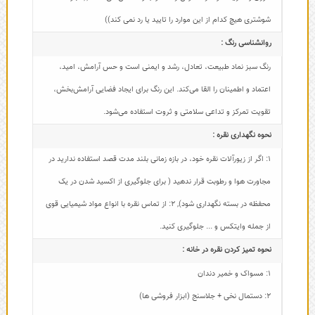
شوشتری هیچ کدام از این موارد را تایید یا رد نمی کند))
روانشناسی رنگ :
رنگ سبز نماد طبیعت، تعادل، رشد و ایمنی است و حس آرامش، امید،
اعتماد و اطمینان را القا می‌کند. این رنگ برای ایجاد فضایی آرامش‌بخش،
تقویت تمرکز و تداعی سلامتی و ثروت استفاده می‌شود.
نحوه نگهداری نقره :
1: اگر از زیورآلات نقره خود، در بازه زمانی بلند مدت قصد استفاده ندارید در
مجاورت هوا و رطوبت قرار ندهید ( برای جلوگیری از اکسید شدن در یک
محفظه در بسته نگهداری شود)
,
2: از تماس نقره با انواع مواد شیمیایی قوی
از جمله وایتکس و ... جلوگیری کنید.
نحوه تمیز کردن نقره در خانه :
1: مسواک و خمیر دندان
2: دستمال نخی + جلاسنج (ابزار فروشی ها)