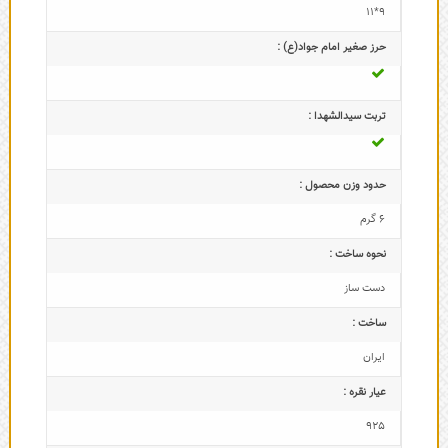
9*11
حرز صغیر امام جواد(ع) :
تربت سیدالشهدا :
حدود وزن محصول :
6 گرم
نحوه ساخت :
دست ساز
ساخت :
ایران
عیار نقره :
925