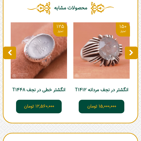
محصولات مشابه
4
125
150
انگشتر در نجف مردانه T1412
انگشتر خطی در نجف T1448
ان
15,000,000
تومان
12,560,000
تومان