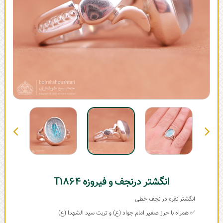
انگشتر درنجف و فیروزه T1864
انگشتر نقره در نجف خطی
✅ همراه با حرز صغیر امام جواد (ع) و تربت سید الشهدا (ع)