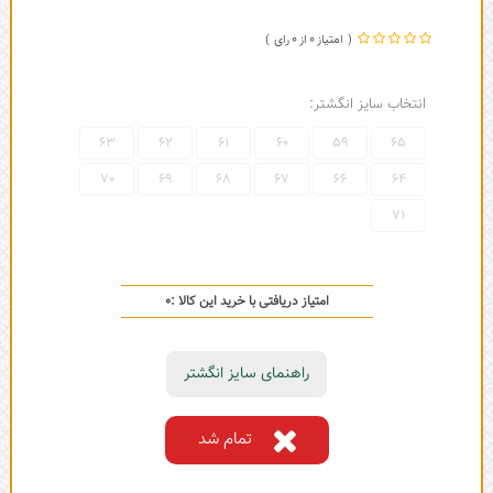
0
0
انتخاب سایز انگشتر:
63
62
61
60
59
65
70
69
68
67
66
64
71
امتیاز دریافتی با خرید این کالا :
0
راهنمای سایز انگشتر
تمام شد