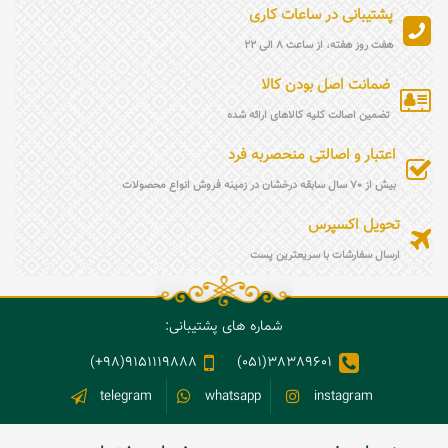
پشتیبانی در ساعات کاری
هفت روز هفته، از ساعت 8 الی 22
ضمانت اصل بودن کالا
تضمین اصالت کلیه کالاهای ارائه شده
اعتبار و اصالتی منحصربه فرد
بیش از 70 سال سابقه درخشان در زمینه فروش انواع محصولات
تحویل اکسپرس
ارسال سفارشات با سریعترین پست
شماره های پشتیبانی:
9151119888(98+)
38389601(051)
telegram
whatsapp
instagram