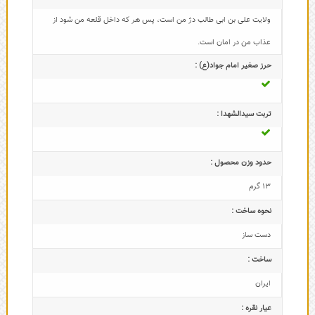
ولايت على بن ابى طالب دژ من است، پس هر كه داخل قلعه من شود از
عذاب من در امان است.
حرز صغیر امام جواد(ع) :
تربت سیدالشهدا :
حدود وزن محصول :
13 گرم
نحوه ساخت :
دست ساز
ساخت :
ایران
عیار نقره :