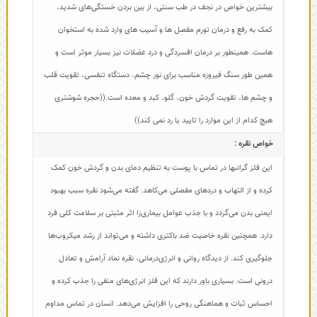
بیشترین خواص در نجف در طب سنتی، از بین بردن خستگی‌های شدید،
کمک به رفع و درمان تورم مفصل ها و آسیب ‌های وارد شده به استخوان‌
هاست. همینطور بر درمان افسردگی و درد عضلات نیز بسیار موثر است و
همین طور سنگ فیروزه مناسب برای نور چشم، دستگاه تنفسی، تقویت قلب
و چشم ها، تقویت گردش خون، گلو، کبد و معده است.((حجره شوشتری
هیچ کدام از این موارد را تایید یا رد نمی کند))
خواص نقره :
این فلز گرانبها در تماس با پوست به تنظیم دمای بدن و گردش خون کمک
کرده و از التهاب و دردهای مفصلی می‌کاهد. گفته می‌شود نقره سبب بهبود
ایمنی بدن می‌گردد و با جذب عوامل بیماری‌زا اثر مثبتی بر سلامت کلی فرد
دارد. همچنین نقره خاصیت ضد باکتری داشته و می‌تواند از رشد میکروب‌ها
جلوگیری کند. از دیدگاه روانی و انرژی‌درمانی، نقره نماد آرامش و تعادل
درونی است. بسیاری باور دارند که این فلز انرژی‌های منفی را جذب کرده و
احساس ثبات و هماهنگی روحی را افزایش می‌دهد. انسان در تماس مداوم