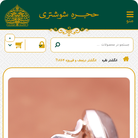
0
انگشتر نقره
انگشتر درنجف و فیروزه T1864