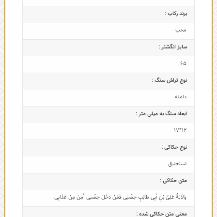
برند رکاب :
محب
سایز انگشتر :
65
نوع تراش سنگ :
دامله
ابعاد سنگ به میلی متر :
12*17
نوع حکاکی :
نستعلیق
متن حکاکی :
وَلَایَةُ عَلِیِّ بْنِ أَبِی طَالِبٍ حِصْنِی فَمَنْ دَخَلَ حِصْنِی أَمِنَ مِنْ عَذَابِی
معنی متن حکاکی شده :