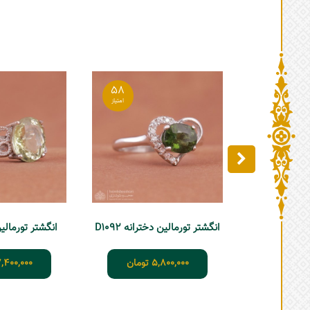
58
انگشتر تورمالین دخترانه D1092
انگشتر تورمالین زن
5,800,000
تومان
,400,000