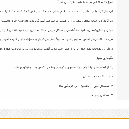
هیچ کدام از این موارد را تایید یا رد نمی کند)).
این فلز گرانبها در تماس با پوست به تنظیم دمای بدن و گردش خون کمک کرده و از التهاب و
می‌گردد و با جذب عوامل بیماری‌زا اثر مثبتی بر سلامت کلی فرد دارد. همچنین نقره خاصیت ض
روانی و انرژی‌درمانی، نقره نماد آرامش و تعادل درونی است. بسیاری باور دارند که این فلز
می‌دهد. انسان در تماس مداوم با نقره معمولاً ذهنی روشن‌تر و خلاق‌تر دارد و قدرت تمرکز و
1: اگر از زیورآلات نقره خود، در بازه زمانی بلند مدت قصد استفاده ندارید در مجاورت هوا و
نگهداری شود)
,
2: از تماس نقره با انواع مواد شیمیایی قوی از جمله وایتکس و ... جلوگیری کنید.
1: مسواک و خمیر دندان
2: دستمال نخی + جلاسنج (ابزار فروشی ها)
3: محلول ورونیکا