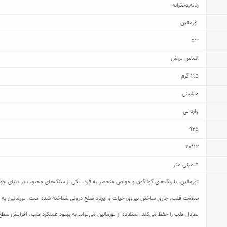
زنانه
,
دخترانه
تورمالین
53
الماس تراش
2.5 گرم
ماشینی
وارداتی
925
12*20
5 میلی متر
تورمالین، با رنگ‌های گوناگون و خواص منحصر به فرد، یکی از سنگ‌های محبوب در دنیای جو
سلامت قلب، جاری ساختن نیروی حیات و ایجاد صلح درونی شناخته شده است. تورمالین به ع
تعادل قلب را حفظ می‌کند. استفاده از تورمالین می‌تواند به بهبود عملکرد قلب، افزایش 