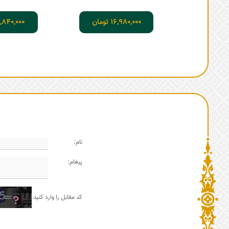
16,980,000
تومان
,840,000
نام:
پیغام:
کد مقابل را وارد کنید