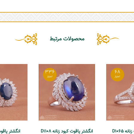
محصولات مرتبط
336
68
ه D1065
انگشتر یاقوت کبود زنانه D1108
انگشتر یاقوت زن