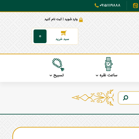
09151119888
وارد شوید | ثبت نام کنید
0
ساعت نقره
تسبیح