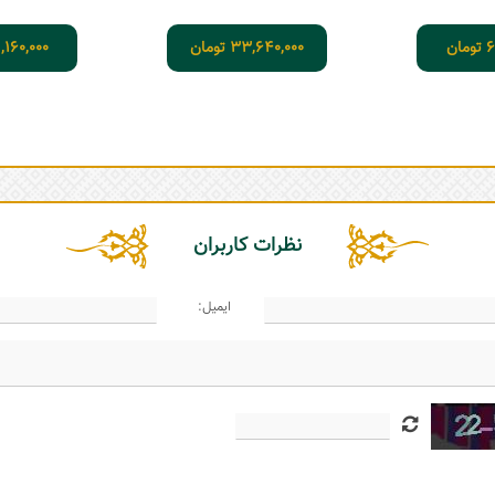
6
تومان
33,640,000
تومان
,160,000
نظرات کاربران
ایمیل: