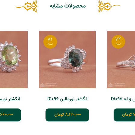
محصولات مشابه
81
74
انه D1095
انگشتر تورمالین D1096
انگشتر تورمالین
7
تومان
8,120,000
تومان
,660,000