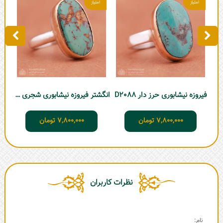
فیروزه نیشابوری حرز دار D2088
انگشتر فیروزه نیشابوری شجری D2091
7,800,000
تومان
7,800,000
تومان
نظرات کاربران
نام: