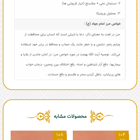
2: دستمال نخی + جلاسنج (ابزار فروشی ها)
3: محلول ورونیکا
خواص حرز امام جواد (ع) :
حرز در لغت به معنای ذکر، دعا یا شیئی است که انسان برای محافظت از
چشم زخم، دشمن و یا خطر مانند یک حجاب و محافظ در برابر خود استفاده
می‌کند. توصیه آیت الله بهجت در مورد خواص حرز: در امان ماندن از بلایا و
بیماریها، دفع آزار شیاطین و اجنه، رفع اختلاف بین زوجین، درمان خواب
های پریشان، باطل کردن سحر و طلسم و دفع حسادت .
محصولات مشابه
6
108
104