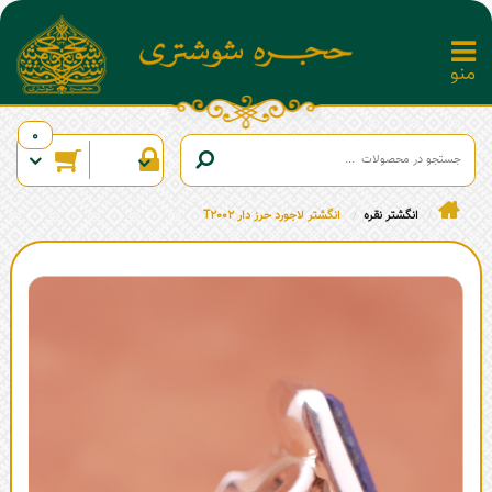
0
انگشتر نقره
انگشتر لاجورد حرز دار T2002