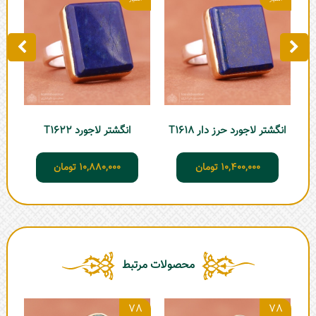
انگشتر لاجورد حرز دار T1618
انگشتر لاجورد T1622
10,400,000
تومان
10,880,000
تومان
محصولات مرتبط
4
78
78