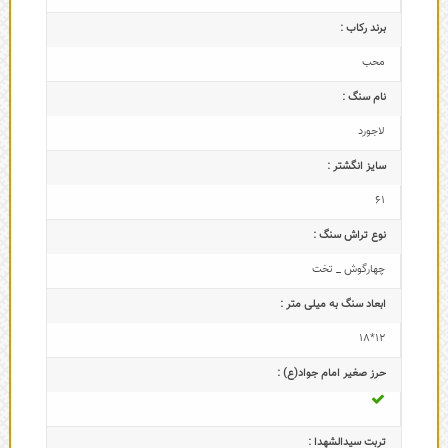
برند رکاب :
محب
نام سنگ :
لاجورد
سایز انگشتر :
61
نوع تراش سنگ :
چهارگوش _ تخت
ابعاد سنگ به میلی متر :
12*18
حرز صغیر امام جواد(ع) :
تربت سیدالشهدا :