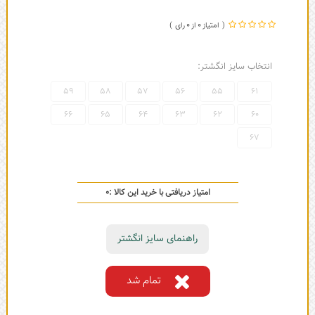
0
0
انتخاب سایز انگشتر:
59
58
57
56
55
61
66
65
64
63
62
60
67
امتیاز دریافتی با خرید این کالا :
0
راهنمای سایز انگشتر
تمام شد