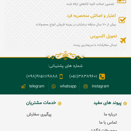
تضمین اصالت کلیه کالاهای ارائه شده
اعتبار و اصالتی منحصربه فرد
بیش از 70 سال سابقه درخشان در زمینه فروش انواع محصولات
تحویل اکسپرس
ارسال سفارشات با سریعترین پست
شماره های پشتیبانی:
9151119888(98+)
38389601(051)
telegram
whatsapp
instagram
پیوند های مفید
خدمات مشتریان
درباره ما
پیگیری سفارش
تماس با ما
محصولات انگشتر