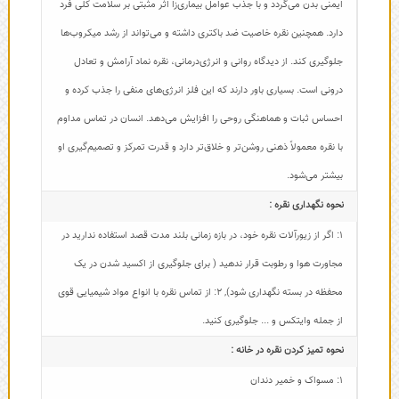
ایمنی بدن می‌گردد و با جذب عوامل بیماری‌زا اثر مثبتی بر سلامت کلی فرد
دارد. همچنین نقره خاصیت ضد باکتری داشته و می‌تواند از رشد میکروب‌ها
جلوگیری کند. از دیدگاه روانی و انرژی‌درمانی، نقره نماد آرامش و تعادل
درونی است. بسیاری باور دارند که این فلز انرژی‌های منفی را جذب کرده و
احساس ثبات و هماهنگی روحی را افزایش می‌دهد. انسان در تماس مداوم
با نقره معمولاً ذهنی روشن‌تر و خلاق‌تر دارد و قدرت تمرکز و تصمیم‌گیری او
بیشتر می‌شود.
نحوه نگهداری نقره :
1: اگر از زیورآلات نقره خود، در بازه زمانی بلند مدت قصد استفاده ندارید در
مجاورت هوا و رطوبت قرار ندهید ( برای جلوگیری از اکسید شدن در یک
محفظه در بسته نگهداری شود)
,
2: از تماس نقره با انواع مواد شیمیایی قوی
از جمله وایتکس و ... جلوگیری کنید.
نحوه تمیز کردن نقره در خانه :
1: مسواک و خمیر دندان