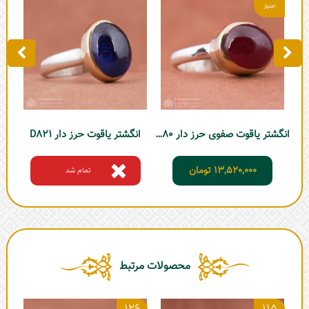
انگشتر یاقوت صفوی حرز دار D580
انگشتر یاقوت حرز دار D821
13,520,000
تومان
تمام شد
محصولات مرتبط