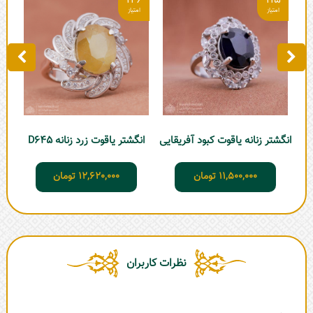
9
126
115
انگشتر زنانه یاقوت کبود آفریقایی
انگشتر یاقوت زرد زنانه D645
ا
11,500,000
تومان
12,620,000
تومان
نظرات کاربران