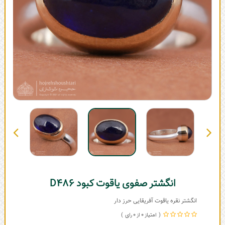
انگشتر صفوی یاقوت کبود D486
انگشتر نقره یاقوت آفریقایی حرز دار
0
0