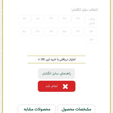
انتخاب سایز انگشتر:
پیش
47
48
49
50
51
فرض
58
57
56
55
54
52
59
امتیاز دریافتی با خرید این کالا :
0
راهنمای سایز انگشتر
تمام شد
مشخصات محصول
محصولات مشابه