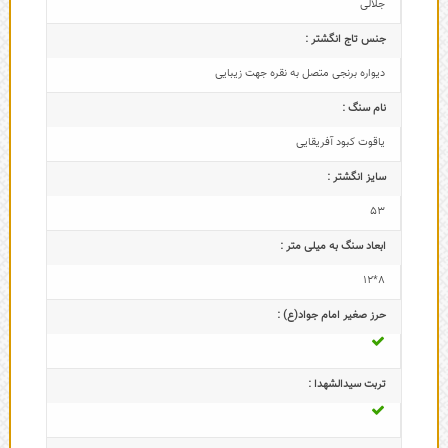
جلالی
جنس تاج انگشتر :
دیواره برنجی متصل به نقره جهت زیبایی
نام سنگ :
یاقوت کبود آفریقایی
سایز انگشتر :
53
ابعاد سنگ به میلی متر :
8*12
حرز صغیر امام جواد(ع) :
تربت سیدالشهدا :