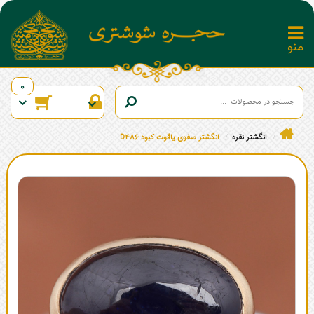
0
انگشتر نقره
انگشتر صفوی یاقوت کبود D486