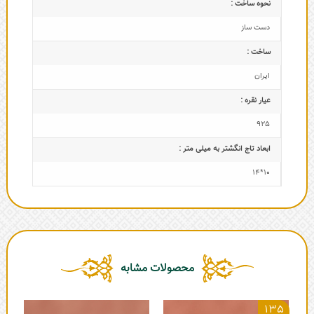
نحوه ساخت :
دست ساز
ساخت :
ایران
عیار نقره :
925
ابعاد تاج‌ انگشتر به میلی متر :
10*14
محصولات مشابه
135