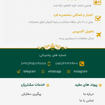
تضمین اصالت کلیه کالاهای ارائه شده
اعتبار و اصالتی منحصربه فرد
بیش از 70 سال سابقه درخشان در زمینه فروش انواع محصولات
تحویل اکسپرس
ارسال سفارشات با سریعترین پست
شماره های پشتیبانی:
9151119888(98+)
38389601(051)
telegram
whatsapp
instagram
پیوند های مفید
خدمات مشتریان
درباره ما
پیگیری سفارش
تماس با ما