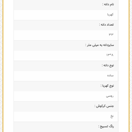
نام دانه :
کهربا
تعداد دانه :
33
سایزدانه به میلی متر :
8*13
نوع دانه :
ساده
نوع کهربا :
روسی
جنس کرکوش :
نخ
رنگ تسبیح :