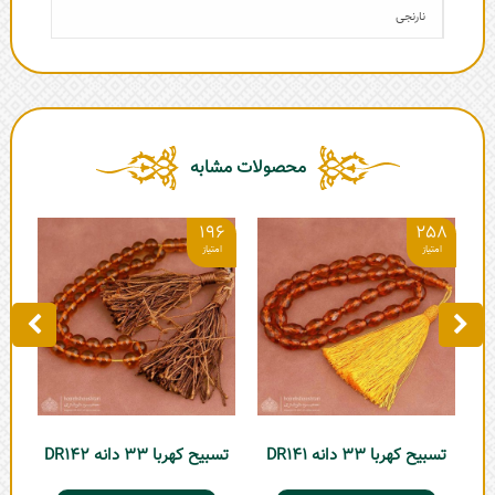
نارنجی
محصولات مشابه
9
196
258
تسبیح کهربا 33 دانه DR141
تسبیح کهربا 33 دانه DR142
تسب