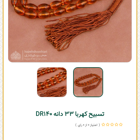
تسبیح کهربا 33 دانه DR140
0
0