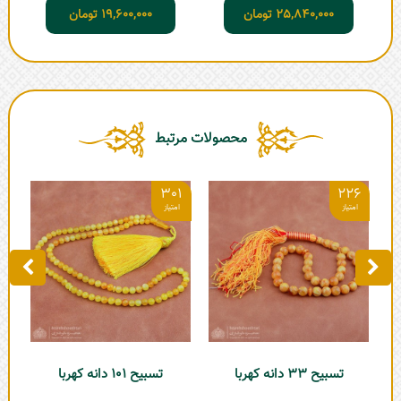
25,840,000
تومان
19,600,000
تومان
محصولات مرتبط
8
301
226
تسبیح 33 دانه کهربا
تسبیح 101 دانه کهربا