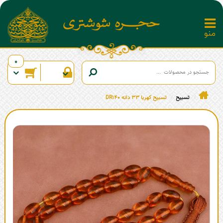
0
تسبیح
تسبیح کهربا 33 دانه DR140