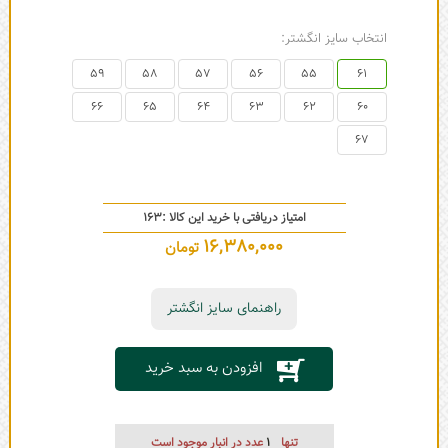
انتخاب سایز انگشتر:
59
58
57
56
55
61
66
65
64
63
62
60
67
امتیاز دریافتی با خرید این کالا :
163
16,380,000
تومان
راهنمای سایز انگشتر
افزودن به سبد خرید
تنها
1
عدد در انبار موجود است