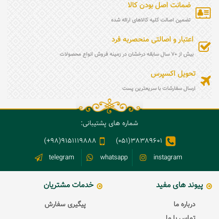
ضمانت اصل بودن کالا
تضمین اصالت کلیه کالاهای ارائه شده
اعتبار و اصالتی منحصربه فرد
بیش از 70 سال سابقه درخشان در زمینه فروش انواع محصولات
تحویل اکسپرس
ارسال سفارشات با سریعترین پست
شماره های پشتیبانی:
9151119888(98+)
38389601(051)
telegram
whatsapp
instagram
پیوند های مفید
خدمات مشتریان
درباره ما
پیگیری سفارش
تماس با ما