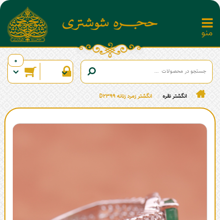
0
انگشتر نقره
انگشتر زمرد زنانه D2399