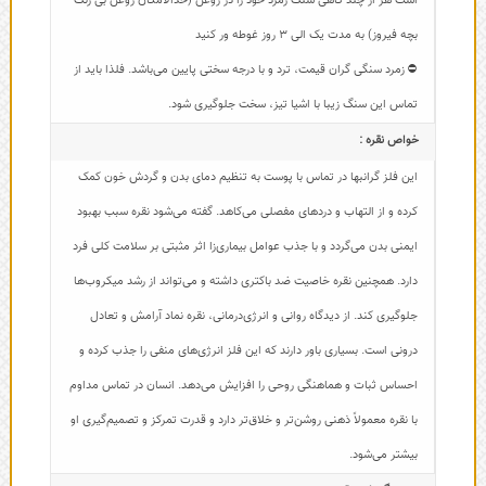
است هر از چند گاهی سنگ زمرد خود را در روغن (حدالامکان روغن بی رنگ
بچه فیروز) به مدت یک الی 3 روز غوطه ور کنید
⛔ زمرد سنگی گران قیمت، ترد و با درجه سختی پایین می‌باشد. فلذا باید از
تماس این سنگ زیبا با اشیا تیز، سخت جلوگیری شود.
خواص نقره :
این فلز گرانبها در تماس با پوست به تنظیم دمای بدن و گردش خون کمک
کرده و از التهاب و دردهای مفصلی می‌کاهد. گفته می‌شود نقره سبب بهبود
ایمنی بدن می‌گردد و با جذب عوامل بیماری‌زا اثر مثبتی بر سلامت کلی فرد
دارد. همچنین نقره خاصیت ضد باکتری داشته و می‌تواند از رشد میکروب‌ها
جلوگیری کند. از دیدگاه روانی و انرژی‌درمانی، نقره نماد آرامش و تعادل
درونی است. بسیاری باور دارند که این فلز انرژی‌های منفی را جذب کرده و
احساس ثبات و هماهنگی روحی را افزایش می‌دهد. انسان در تماس مداوم
با نقره معمولاً ذهنی روشن‌تر و خلاق‌تر دارد و قدرت تمرکز و تصمیم‌گیری او
بیشتر می‌شود.