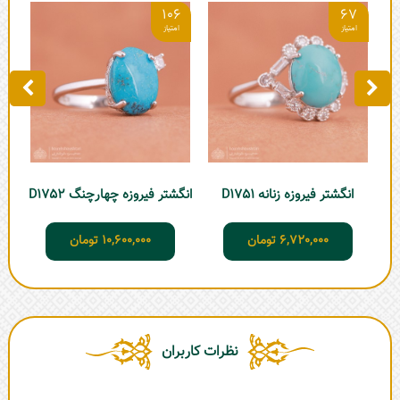
5
106
67
انگشتر فیروزه زنانه D1751
انگشتر فیروزه چهارچنگ D1752
6,720,000
تومان
10,600,000
تومان
نظرات کاربران