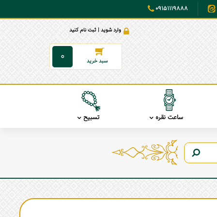
09151119888
وارد شوید | ثبت نام کنید
0
ساعت نقره
تسبیح