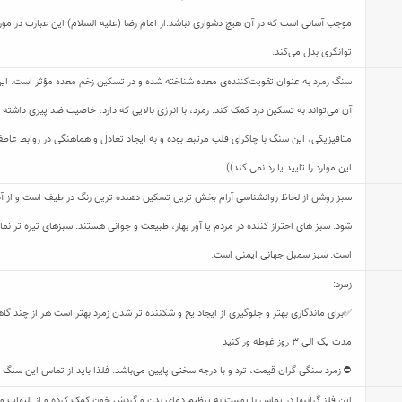
موجب آسانی است که در آن هیچ دشواری نباشد.از امام رضا (علیه السلام) این عبارت در مورد
توانگری بدل می‌کند.
سنگ زمرد به عنوان تقویت‌کننده‌ی معده شناخته شده و در تسکین زخم معده مؤثر است. این 
آن می‌تواند به تسکین درد کمک کند. زمرد، با انرژی بالایی که دارد، خاصیت ضد پیری داشته 
متافیزیکی، این سنگ با چاکرای قلب مرتبط بوده و به ایجاد تعادل و هماهنگی در روابط ع
این موارد را تایید یا رد نمی کند)).
سبز روشن از لحاظ روانشناسی آرام بخش ترین تسکین دهنده ترین رنگ در طیف است و از آن
شود. سبز های احتراز کننده در مردم یا آور بهار، طبیعت و جوانی هستند. سبزهای تیره تر نم
است. سبز سمبل جهانی ایمنی است.
زمرد:
✅برای ماندگاری بهتر و جلوگیری از ایجاد یخ و شکننده تر شدن زمرد بهتر است هر از چند گا
مدت یک الی 3 روز غوطه ور کنید
⛔ زمرد سنگی گران قیمت، ترد و با درجه سختی پایین می‌باشد. فلذا باید از تماس این سنگ ز
این فلز گرانبها در تماس با پوست به تنظیم دمای بدن و گردش خون کمک کرده و از التهاب و