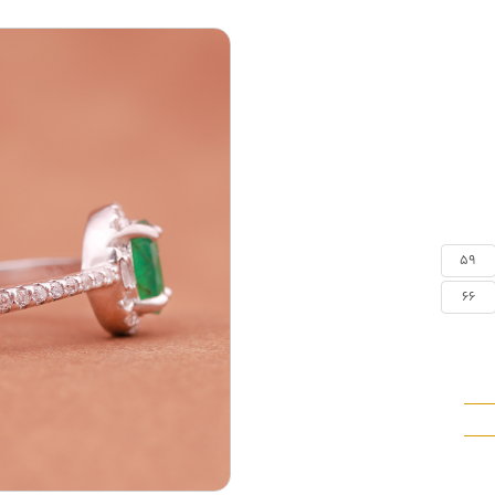
59
66