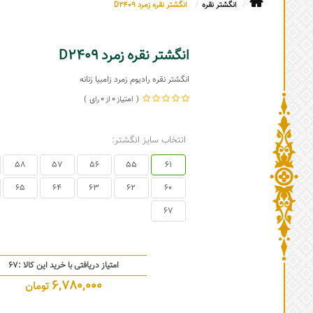
انگشتر نقره
انگشتر نقره زمرد D2409
انگشتر نقره زمرد D2409
انگشتر نقره رادیوم زمرد زامبیا زنانه
0
0
انتخاب سایز انگشتر:
58
57
56
55
61
65
64
63
62
60
67
امتیاز دریافتی با خرید این کالا :
67
6,780,000
تومان