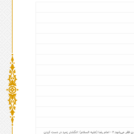
1- حضرت محمد (صلی الله علیه و آله و سلم) :در دست کردن انگشتر زمرد، باعث بر طرف شدن فقر می‌شود.2 - امام رضا (علیه السلام) :انگشتر زمرد در دست کردن