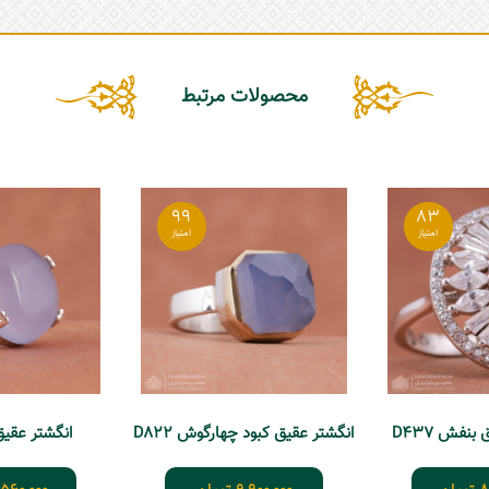
محصولات مرتبط
99
83
بنفش D437
انگشتر عقیق کبود چهارگوش D822
انگشتر عقیق کب