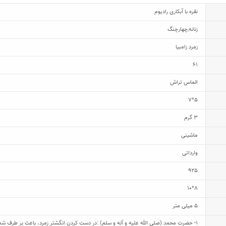
نقره با آبکاری رادیوم
زنانه
,
چهارچنگ
زمرد زامبیا
61
الماس تراش
5*7
3 گرم
ماشینی
وارداتی
925
8*10
5 میلی متر