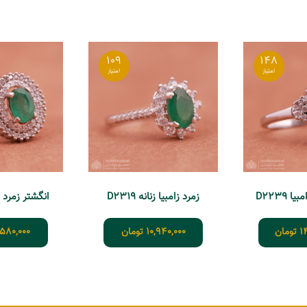
109
148
 D2239
زمرد زامبیا زنانه D2319
انگشتر زمرد زنانه
1
تومان
10,940,000
تومان
580,000