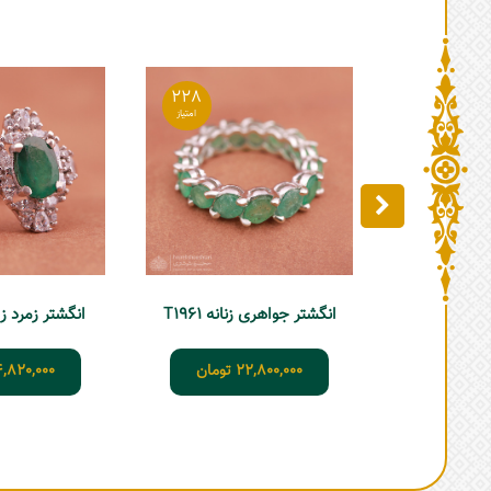
228
انگشتر جواهری زنانه T1961
انگشتر زمرد زامبیا
22,800,000
تومان
4,820,000