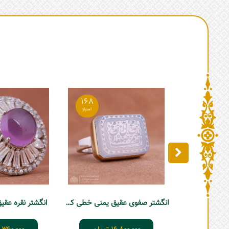
168
انگشتر صفوی عقیق یمنی خطی کبود - حرزدار
انگشتر نقره عقیق 