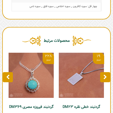
چهار قل: سوره کافرون _ سوره اخلاص _ سوره فلق _ سوره ناس
محصولات مرتبط
3
228
19
گردنبند خطی نقره DM23
گردنبند فیروزه مصری DM369
آ