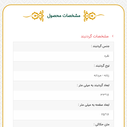
مشخصات محصول
مشخصات گردنبند
جنس گردنبند :
نقره
نوع گردنبند :
زنانه - مردانه
ابعاد گردنبند به میلی متر :
16*33
ابعاد صفحه به میلی متر :
16*25
متن حکاکی :