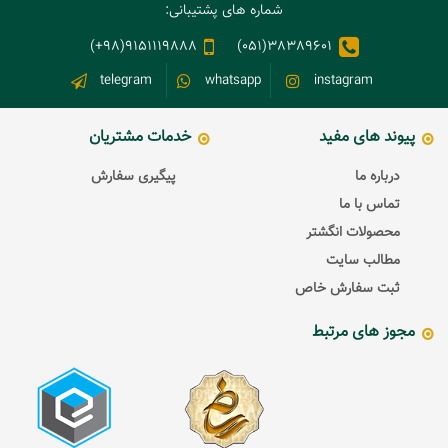
شماره های پشتیبانی:
9151119888(98+)
38389601(051)
telegram
whatsapp
instagram
پیوند های مفید
خدمات مشتریان
درباره ما
پیگیری سفارش
تماس با ما
محصولات انگشتر
مطالب سایت
ثبت سفارش خاص
مجوز های مرتبط