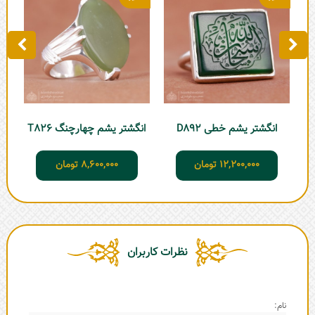
انگشتر یشم خطی D892
انگشتر یشم چهارچنگ T826
12,200,000
تومان
8,600,000
تومان
نظرات کاربران
نام: