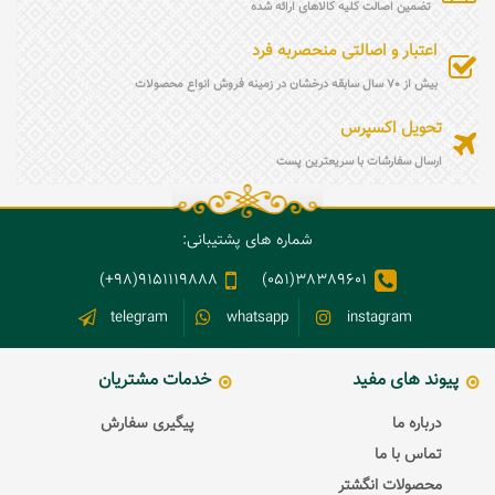
تضمین اصالت کلیه کالاهای ارائه شده
اعتبار و اصالتی منحصربه فرد
بیش از 70 سال سابقه درخشان در زمینه فروش انواع محصولات
تحویل اکسپرس
ارسال سفارشات با سریعترین پست
شماره های پشتیبانی:
9151119888(98+)
38389601(051)
telegram
whatsapp
instagram
پیوند های مفید
خدمات مشتریان
درباره ما
پیگیری سفارش
تماس با ما
محصولات انگشتر