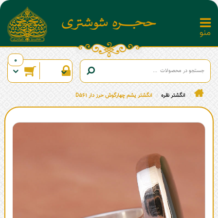
0
انگشتر نقره
انگشتر یشم چهارگوش حرز دار D561