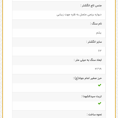
جنس تاج انگشتر :
دیواره برنجی متصل به نقره جهت زیبایی
نام سنگ :
یشم
سایز انگشتر :
62
ابعاد سنگ به میلی متر :
19*21
حرز صغیر امام جواد(ع) :
تربت سیدالشهدا :
نحوه ساخت :