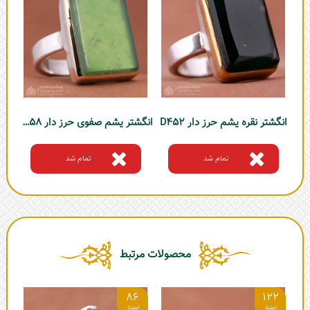
انگشتر نقره یشم حرز دار D452
انگشتر یشم صفوی حرز دار D458
تمام شد
تمام شد
محصولات مرتبط
4
86
122