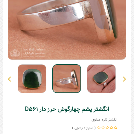
انگشتر یشم چهارگوش حرز دار D561
انگشتر نقره صفوی
0
0