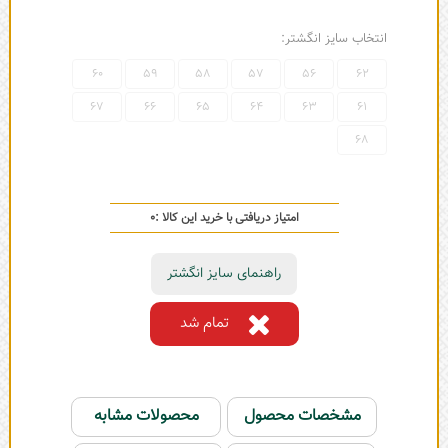
انتخاب سایز انگشتر:
60
59
58
57
56
62
67
66
65
64
63
61
68
امتیاز دریافتی با خرید این کالا :
0
راهنمای سایز انگشتر
تمام شد
مشخصات محصول
محصولات مشابه