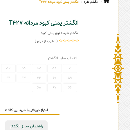
انگشتر نقره
انگشتر یمنی کبود مردانه T427
انگشتر یمنی کبود مردانه T427
انگشتر نقره عقیق یمنی کبود
0
0
انتخاب سایز انگشتر:
57
56
55
54
61
64
63
62
60
59
68
67
66
امتیاز دریافتی با خرید این کالا :
0
راهنمای سایز انگشتر