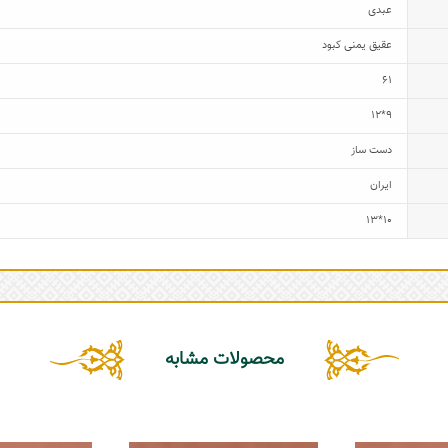
عبدی
عقیق یمنی کبود
61
9*12
دست ساز
ایران
10*13
محصولات مشابه