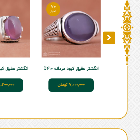
70
انگشتر عقیق کبود مردانه D410
انگشتر عقیق کبود م
7,000,000
تومان
,200,000