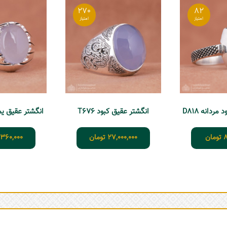
270
82
ردانه D818
انگشتر عقیق کبود T676
انگشتر عقیق یمنی
8
تومان
27,000,000
تومان
,360,000