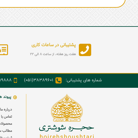
پشتیبانی در ساعات کاری
هفت روز هفته، از ساعت 8 الی 22
شماره های پشتیبانی:
38389601(051)
888(98+)
پیوند ه
درباره ما
تماس با م
محصولات
مطالب س