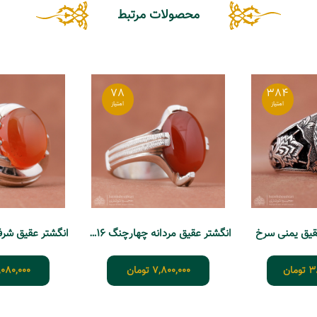
محصولات مرتبط
78
384
عقیق یمنی سرخ
انگشتر عقیق مردانه چهارچنگ T516
انگشتر عقیق شرف 
3
تومان
7,800,000
تومان
,080,000