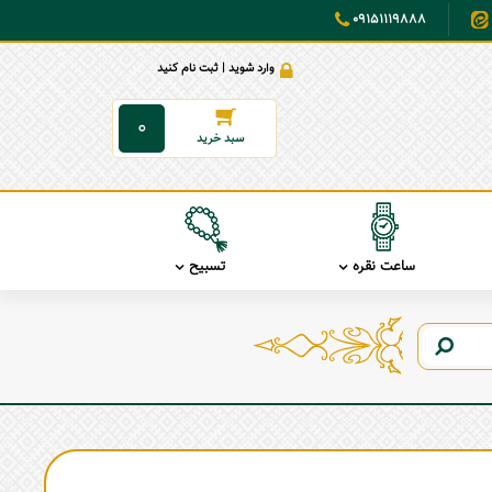
09151119888
وارد شوید | ثبت نام کنید
0
ساعت نقره
تسبیح