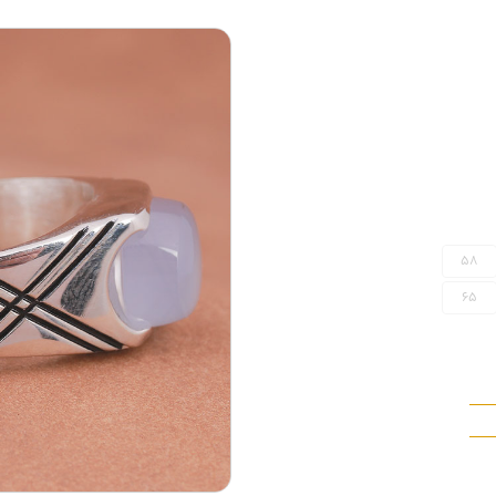
58
65