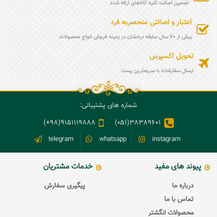
تضمین اصالت کلیه کالاهای ارائه شده
اعتبار و اصالتی منحصربه فرد
بیش از 70 سال سابقه درخشان در زمینه فروش انواع محصولات
تحویل اکسپرس
ارسال سفارشات با سریعترین پست
شماره های پشتیبانی:
9151119888(98+)
38389601(051)
telegram
whatsapp
instagram
پیوند های مفید
خدمات مشتریان
درباره ما
پیگیری سفارش
تماس با ما
محصولات انگشتر