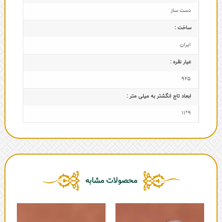
دست ساز
ساخت :
ایران
عیار نقره :
925
ابعاد تاج‌ انگشتر به میلی متر :
9*11
محصولات مشابه