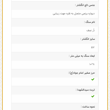
جنس تاج انگشتر :
دیواره برنجی متصل به نقره جهت زیبایی
نام سنگ :
دُر نجف
سایز انگشتر :
57
ابعاد سنگ به میلی متر :
8*10
حرز صغیر امام جواد(ع) :
تربت سیدالشهدا :
نحوه ساخت :