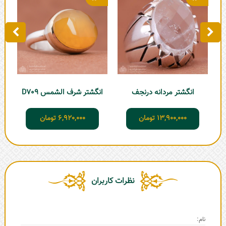
انگشتر مردانه درنجف
انگشتر شرف الشمس D709
ا
13,900,000
تومان
6,920,000
تومان
نظرات کاربران
نام: