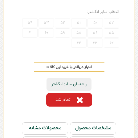
انتخاب سایز انگشتر:
54
53
52
51
50
57
61
60
59
58
56
55
64
63
62
امتیاز دریافتی با خرید این کالا :
0
راهنمای سایز انگشتر
تمام شد
مشخصات محصول
محصولات مشابه