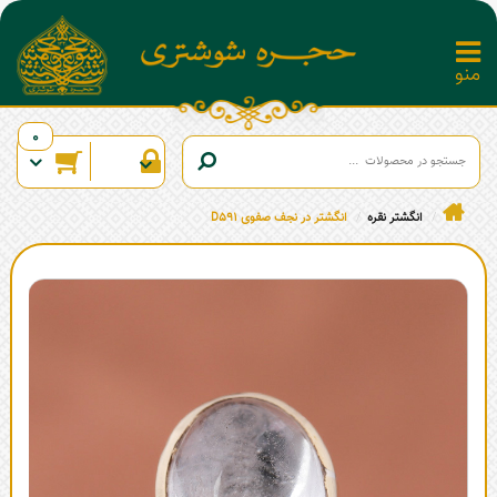
0
انگشتر نقره
انگشتر در نجف صفوی D591