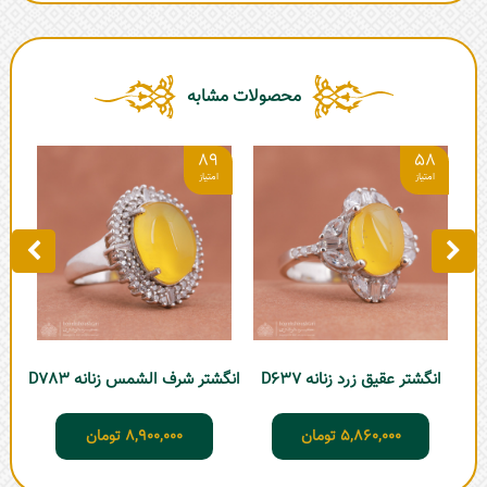
محصولات مشابه
7
89
58
انگشتر عقیق زرد زنانه D637
انگشتر شرف الشمس زنانه D783
ان
5,860,000
تومان
8,900,000
تومان