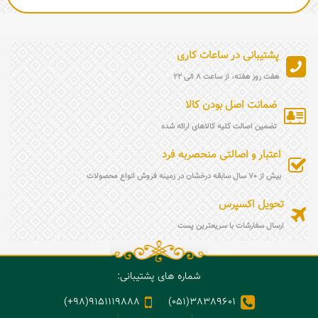
پشتیبانی در ساعات کاری
هفت روز هفته، از ساعت 8 الی 22
ضمانت اصل بودن کالا
تضمین اصالت کلیه کالاهای ارائه شده
اعتبار و اصالتی منحصربه فرد
بیش از 70 سال سابقه درخشان در زمینه فروش انواع محصولات
تحویل اکسپرس
ارسال سفارشات با سریعترین پست
شماره های پشتیبانی:
9151119888(98+)
38389601(051)