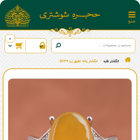
0
انگشتر نقره
انگشتر زنانه عقیق زرد D639