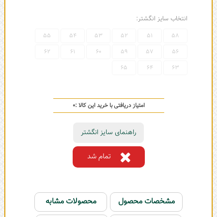
انتخاب سایز انگشتر:
55
54
53
52
51
58
62
61
60
59
57
56
65
64
63
امتیاز دریافتی با خرید این کالا :
0
راهنمای سایز انگشتر
تمام شد
مشخصات محصول
محصولات مشابه