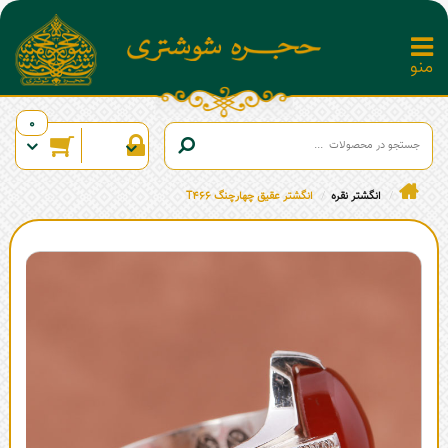
0
انگشتر نقره
انگشتر عقیق چهارچنگ T466