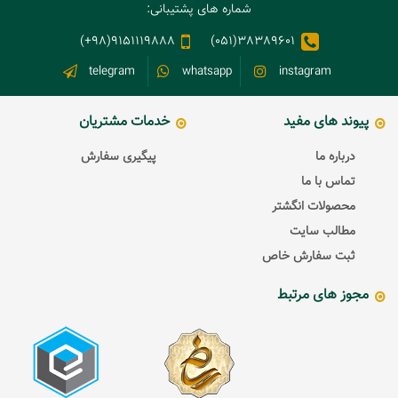
شماره های پشتیبانی:
9151119888(98+)
38389601(051)
telegram
whatsapp
instagram
پیوند های مفید
خدمات مشتریان
درباره ما
پیگیری سفارش
تماس با ما
محصولات انگشتر
مطالب سایت
ثبت سفارش خاص
مجوز های مرتبط