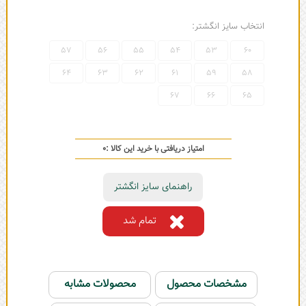
انتخاب سایز انگشتر:
57
56
55
54
53
60
64
63
62
61
59
58
67
66
65
امتیاز دریافتی با خرید این کالا :
0
راهنمای سایز انگشتر
تمام شد
مشخصات محصول
محصولات مشابه