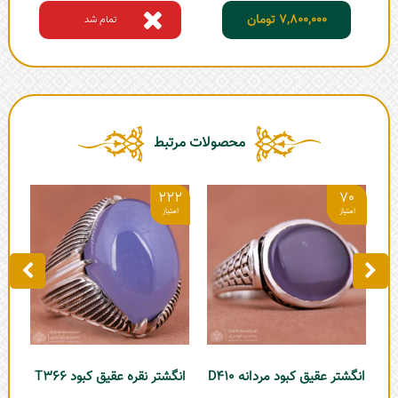
7,800,000
تومان
تمام شد
محصولات مرتبط
2
222
70
انگ
انگشتر عقیق کبود مردانه D410
انگشتر نقره عقیق کبود T366