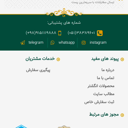
ارسال سفارشات با سریعترین پست
شماره های پشتیبانی:
9151119888(98+)
38389601(051)
telegram
whatsapp
instagram
پیوند های مفید
خدمات مشتریان
درباره ما
پیگیری سفارش
تماس با ما
محصولات انگشتر
مطالب سایت
ثبت سفارش خاص
مجوز های مرتبط