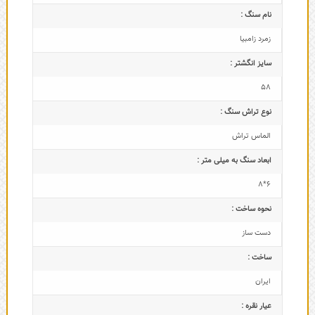
نام سنگ :
زمرد زامبیا
سایز انگشتر :
58
نوع تراش سنگ :
الماس تراش
ابعاد سنگ به میلی متر :
6*8
نحوه ساخت :
دست ساز
ساخت :
ایران
عیار نقره :