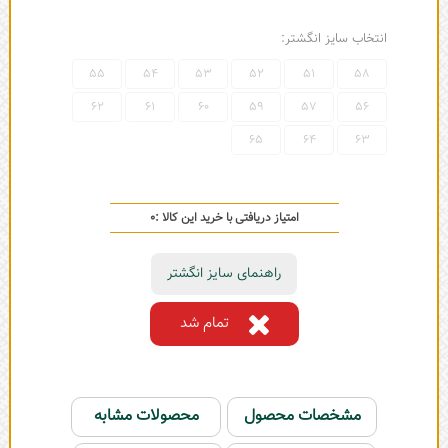
انتخاب سایز انگشتر:
55
54
53
52
51
58
62
61
60
59
57
56
65
64
63
امتیاز دریافتی با خرید این کالا :
0
راهنمای سایز انگشتر
تمام شد
مشخصات محصول
محصولات مشابه