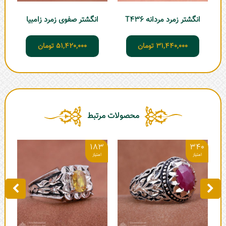
انگشتر زمرد مردانه T436
انگشتر صفوی زمرد زامبیا
31,440,000
تومان
51,420,000
تومان
محصولات مرتبط
3
183
340
ان