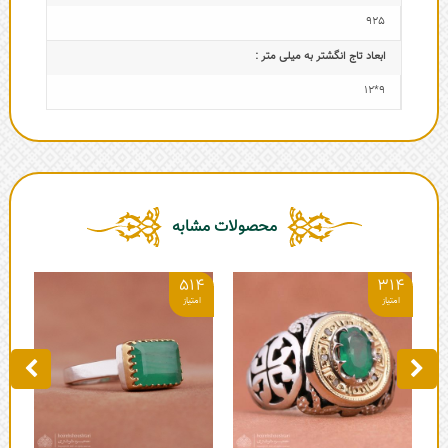
925
ابعاد تاج‌ انگشتر به میلی متر :
9*12
محصولات مشابه
8
514
314