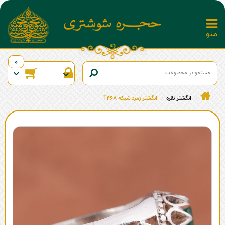
0
انگشتر نقره
انگشتر زمرد شبکه T468