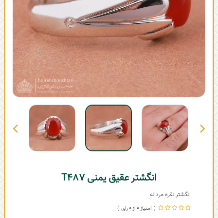
انگشتر عقیق یمنی T487
انگشتر نقره مردانه
0
0