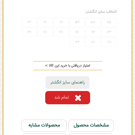
انتخاب سایز انگشتر:
62
61
60
59
58
65
69
68
67
66
64
63
72
71
70
امتیاز دریافتی با خرید این کالا :
0
راهنمای سایز انگشتر
تمام شد
مشخصات محصول
محصولات مشابه