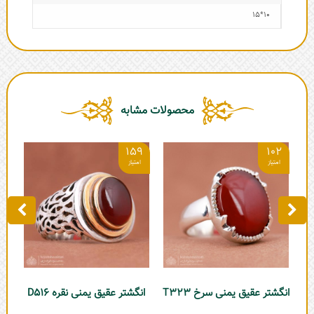
10*15
محصولات مشابه
6
159
102
انگشتر عقیق یمنی سرخ T323
انگشتر عقیق یمنی نقره D516