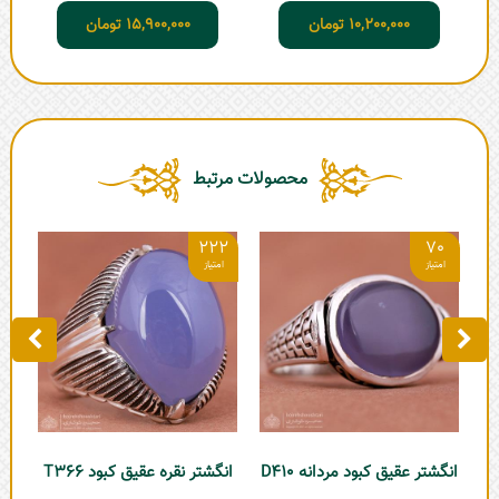
10,200,000
تومان
15,900,000
تومان
محصولات مرتبط
6
222
70
ا
انگشتر عقیق کبود مردانه D410
انگشتر نقره عقیق کبود T366