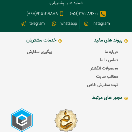
شماره های پشتیبانی:
9151119888(98+)
38389601(051)
telegram
whatsapp
instagram
پیوند های مفید
خدمات مشتریان
درباره ما
پیگیری سفارش
تماس با ما
محصولات انگشتر
مطالب سایت
ثبت سفارش خاص
مجوز های مرتبط