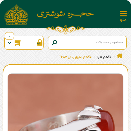
0
انگشتر نقره
انگشتر عقیق یمنی T487