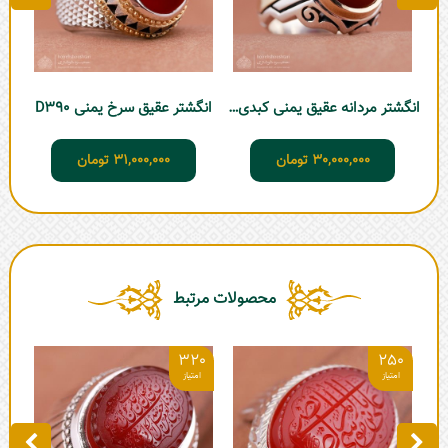
انگشتر مردانه عقیق یمنی کبدی شبکه
انگشتر عقیق سرخ یمنی D390
30,000,000
تومان
31,000,000
تومان
محصولات مرتبط
2
320
250