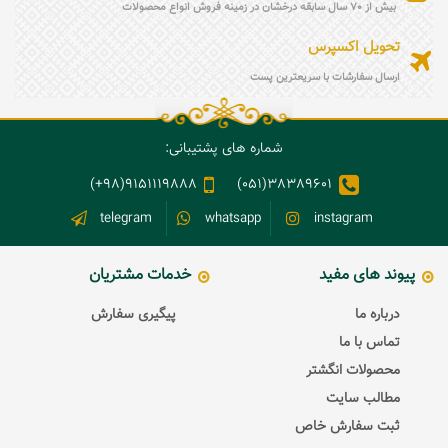
بیش از 70 سال سابقه درخشان در زمینه فروش انواع محصولات
تحویل اکسپرس
ارسال سفارشات با سریعترین پست
شماره های پشتیبانی:
9151119888(98+)
38389601(051)
telegram
whatsapp
instagram
پیوند های مفید
خدمات مشتریان
درباره ما
پیگیری سفارش
تماس با ما
محصولات انگشتر
مطالب سایت
ثبت سفارش خاص