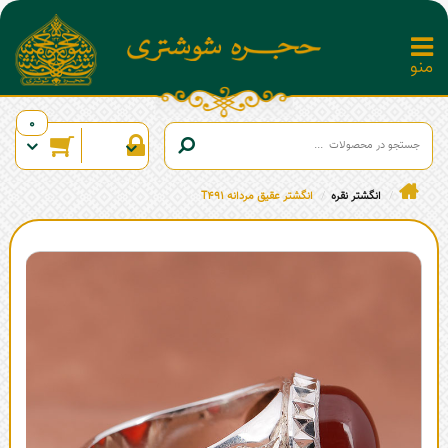
0
انگشتر نقره
انگشتر عقیق مردانه T491