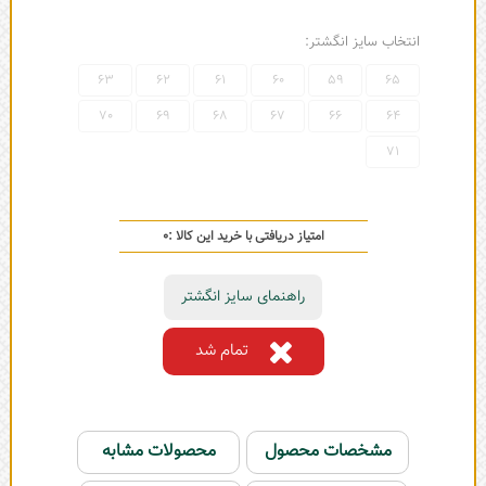
انتخاب سایز انگشتر:
63
62
61
60
59
65
70
69
68
67
66
64
71
امتیاز دریافتی با خرید این کالا :
0
راهنمای سایز انگشتر
تمام شد
مشخصات محصول
محصولات مشابه