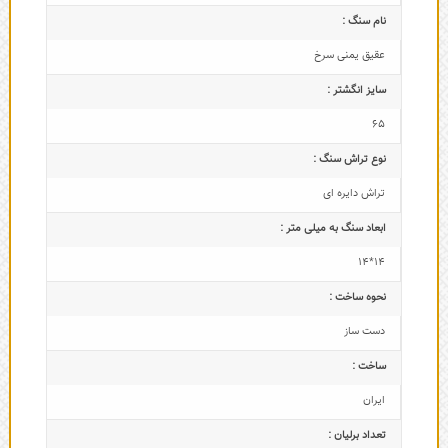
نام سنگ :
عقیق یمنی سرخ
سایز انگشتر :
65
نوع تراش سنگ :
تراش دایره ای
ابعاد سنگ به میلی متر :
14*14
نحوه ساخت :
دست ساز
ساخت :
ایران
تعداد برلیان :