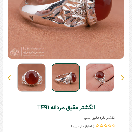
انگشتر عقیق مردانه T491
انگشتر نقره عقیق یمنی
0
0