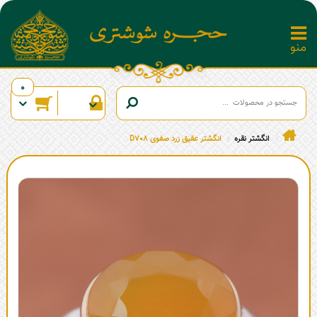
0
انگشتر نقره
انگشتر عقیق زرد صفوی D708