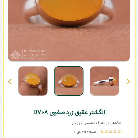
انگشتر عقیق زرد صفوی D708
انگشتر نقره شرف الشمس حرز دار
0
0