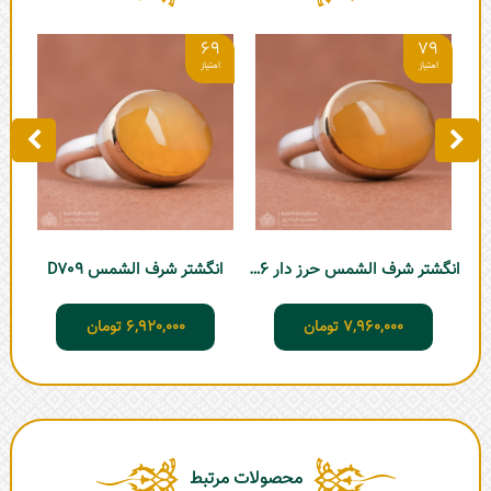
6
69
79
انگشتر شرف الشمس حرز دار D706
انگشتر شرف الشمس D709
7,960,000
تومان
6,920,000
تومان
محصولات مرتبط