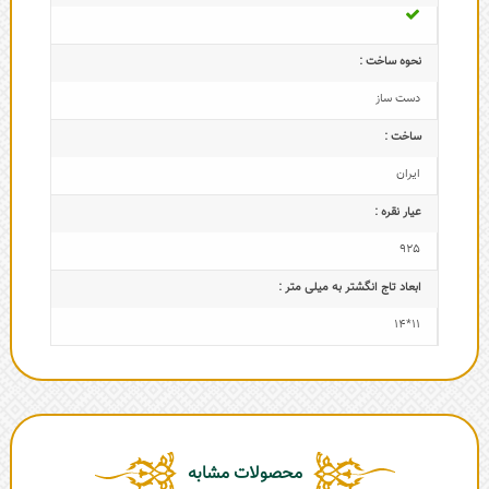
نحوه ساخت :
دست ساز
ساخت :
ایران
عیار نقره :
925
ابعاد تاج‌ انگشتر به میلی متر :
11*14
محصولات مشابه