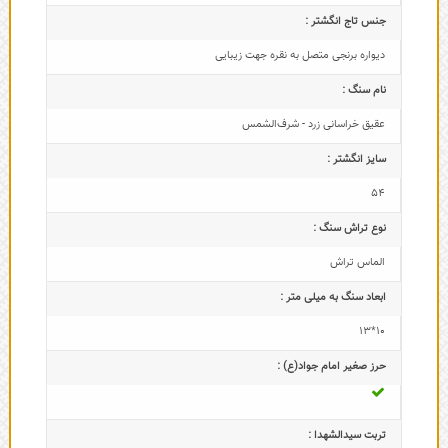
جنس تاج انگشتر :
دیواره برنجی متصل به نقره جهت زیبایی
نام سنگ :
عقیق خراسانی زرد - شرف‌الشمس
سایز انگشتر :
54
نوع تراش سنگ :
الماس تراش
ابعاد سنگ به میلی متر :
10*13
حرز صغیر امام جواد(ع) :
تربت سیدالشهدا :