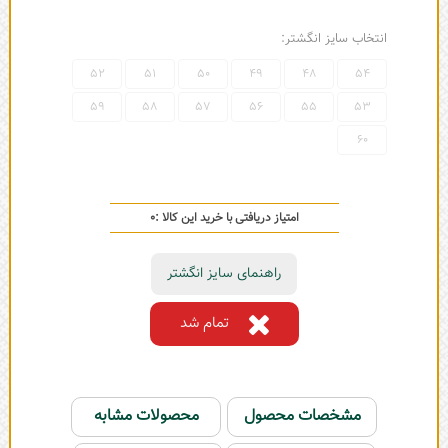
انتخاب سایز انگشتر:
52
51
50
49
48
54
59
58
57
56
55
53
60
امتیاز دریافتی با خرید این کالا :
0
راهنمای سایز انگشتر
تمام شد
مشخصات محصول
محصولات مشابه