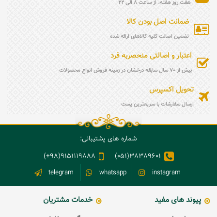
هفت روز هفته، از ساعت 8 الی 22
ضمانت اصل بودن کالا
تضمین اصالت کلیه کالاهای ارائه شده
اعتبار و اصالتی منحصربه فرد
بیش از 70 سال سابقه درخشان در زمینه فروش انواع محصولات
تحویل اکسپرس
ارسال سفارشات با سریعترین پست
شماره های پشتیبانی:
9151119888(98+)
38389601(051)
telegram
whatsapp
instagram
پیوند های مفید
خدمات مشتریان