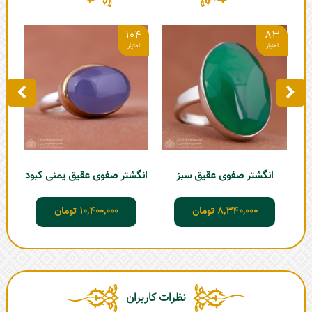
6
104
83
ان
انگشتر صفوی عقیق سبز
انگشتر صفوی عقیق یمنی کبود
8,340,000
تومان
10,400,000
تومان
نظرات کاربران