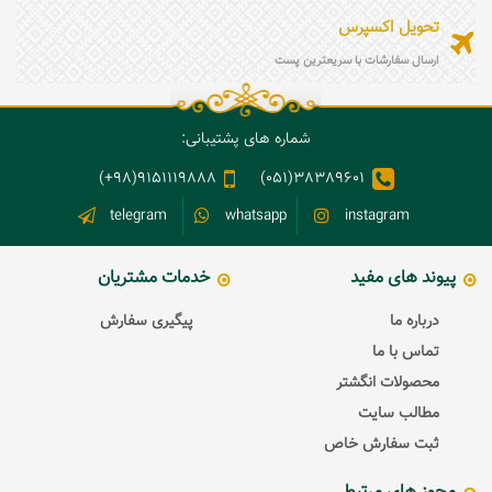
تحویل اکسپرس
ارسال سفارشات با سریعترین پست
شماره های پشتیبانی:
9151119888(98+)
38389601(051)
telegram
whatsapp
instagram
پیوند های مفید
خدمات مشتریان
درباره ما
پیگیری سفارش
تماس با ما
محصولات انگشتر
مطالب سایت
ثبت سفارش خاص